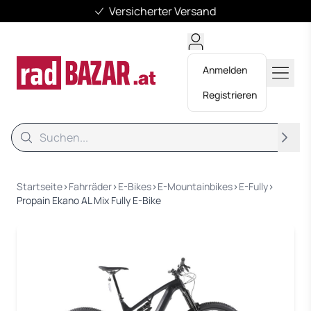
Versicherter Versand
Anmelden
Registrieren
Suche
Suche
Startseite
›
Fahrräder
›
E-Bikes
›
E-Mountainbikes
›
E-Fully
›
Propain Ekano AL Mix Fully E-Bike