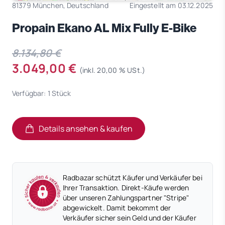
81379 München, Deutschland
Eingestellt am 03.12.2025
Propain Ekano AL Mix Fully E-Bike
8.134,80 €
3.049,00 €
(inkl. 20,00 % USt.)
Verfügbar: 1 Stück
Details ansehen & kaufen
(öffnet in neuem Tab)
(öffnet in neuem Tab)
Radbazar schützt Käufer und Verkäufer bei
Ihrer Transaktion. Direkt-Käufe werden
über unseren Zahlungspartner "Stripe"
abgewickelt. Damit bekommt der
Verkäufer sicher sein Geld und der Käufer