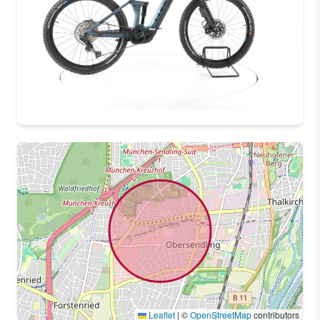
Leaflet
|
©
OpenStreetMap
contributors