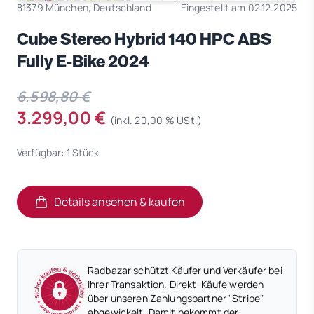
81379 München, Deutschland
Eingestellt am 02.12.2025
Cube Stereo Hybrid 140 HPC ABS
Fully E-Bike 2024
6.598,80 €
3.299,00 €
(inkl. 20,00 % USt.)
Verfügbar: 1 Stück
Details ansehen & kaufen
(öffnet in neuem Tab)
(öffnet in neuem Tab)
Radbazar schützt Käufer und Verkäufer bei
Ihrer Transaktion. Direkt-Käufe werden
über unseren Zahlungspartner "Stripe"
abgewickelt. Damit bekommt der