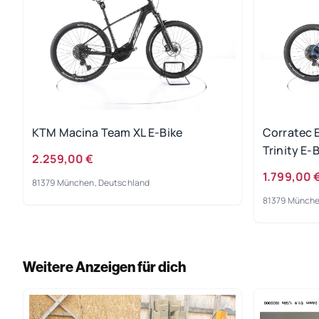
KTM Macina Team XL E-Bike
Corratec 
Trinity E-
2.259,00 €
1.799,00 
81379 München, Deutschland
81379 Münche
Weitere Anzeigen für dich