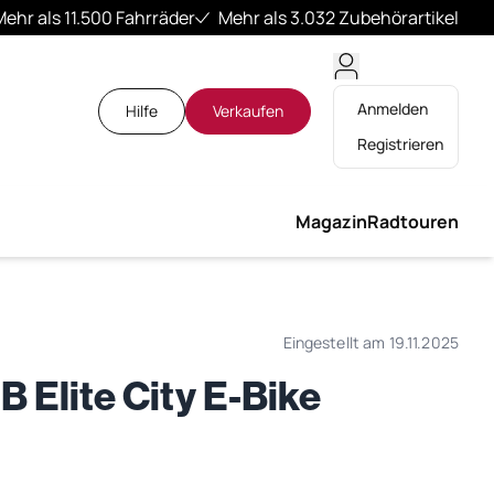
Mehr als 11.500 Fahrräder
Mehr als 3.032 Zubehörartikel
Anmelden
Hilfe
Verkaufen
Registrieren
Magazin
Radtouren
Eingestellt am 19.11.2025
 Elite City E-Bike