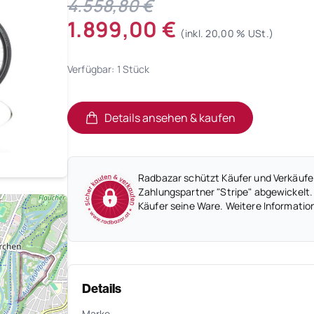
4.558,80 €
1.899,00 €
(inkl. 20,00 % USt.)
Verfügbar: 1 Stück
Details ansehen & kaufen
(öffnet in neuem Tab)
(öffnet in neuem Tab)
Radbazar schützt Käufer und Verkäufer
Zahlungspartner "Stripe" abgewickelt.
Käufer seine Ware. Weitere Informatio
Details
Marke