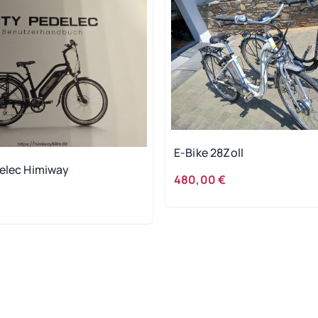
E-Bike 28Zoll
E City Pedelec Himiway
480,00 €