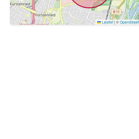
Leaflet
|
©
OpenStree