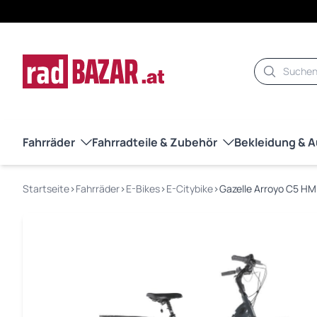
Suche
Fahrräder
Fahrradteile & Zubehör
Bekleidung & 
Startseite
›
Fahrräder
›
E-Bikes
›
E-Citybike
›
Gazelle Arroyo C5 HMB