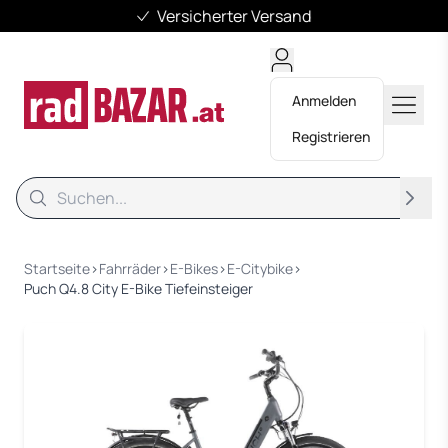
Versicherter Versand
Anmelden
Registrieren
Suche
Suche
Startseite
›
Fahrräder
›
E-Bikes
›
E-Citybike
›
Puch Q4.8 City E-Bike Tiefeinsteiger