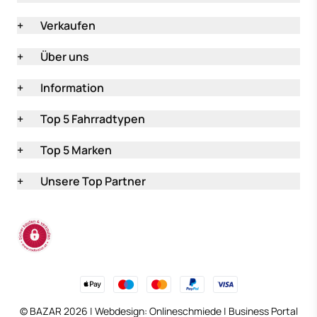
+
Verkaufen
+
Über uns
+
Information
+
Top 5 Fahrradtypen
+
Top 5 Marken
+
Unsere Top Partner
(öffnet in neuem Tab
© BAZAR 2026 | Webdesign:
Onlineschmiede
|
Business Portal