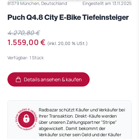
81379 München, Deutschland
Eingestellt am 13.11.2025
Puch Q4.8 City E-Bike Tiefeinsteiger
4.270,80 €
1.559,00 €
(inkl. 20,00 % USt.)
Verfügbar: 1 Stück
Details ansehen & kaufen
(öffnet in neuem Tab)
(öffnet in neuem Tab)
Radbazar schützt Käufer und Verkäufer bei
Ihrer Transaktion. Direkt-Käufe werden
über unseren Zahlungspartner "Stripe"
abgewickelt. Damit bekommt der
Verkäufer sicher sein Geld und der Käufer