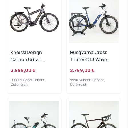
Kneissl Design
Husqvarna Cross
Carbon Urban
Tourer CT3 Wave
Prestige Men
white/blue 2022 RH
2.999,00 €
2.799,00 €
Black/Gold 2022 - RH
50 cm Testrad
9990 Nußdorf Debant,
9990 Nußdorf Debant,
48 cm
Österreich
Österreich
Ausstellungsrad