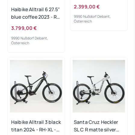
500Wh 2024 - RH 60
2.399,00 €
Haibike Alltrail 6 27.5"
cm Gebrauchtrad
blue coffee 2023 - RH
9990 Nußdorf Debant,
Österreich
44 cm
3.799,00 €
Ausstellungsrad
9990 Nußdorf Debant,
Österreich
Haibike Alltrail 3 black
Santa Cruz Heckler
titan 2024 - RH-XL -
SL C R matte silver