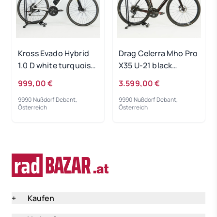
Kross Evado Hybrid
Drag Celerra Mho Pro
1.0 D white turquoise
X35 U-21 black
RH-M Gebrauchtrad
copper 2022 - RH-L
999,00 €
3.599,00 €
Gebrauchtrad
9990 Nußdorf Debant,
9990 Nußdorf Debant,
Österreich
Österreich
+
Kaufen