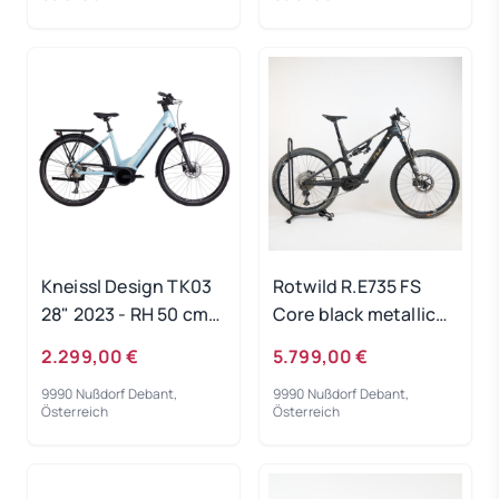
Kneissl Design TK03
Rotwild R.E735 FS
28" 2023 - RH 50 cm
Core black metallic
Ausstellungsrad
2023 - RH-L
2.299,00 €
5.799,00 €
Gebrauchtrad
9990 Nußdorf Debant,
9990 Nußdorf Debant,
Österreich
Österreich