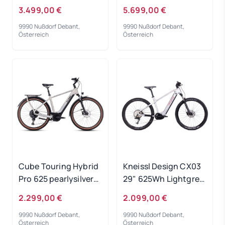
Ausstellungsrad
2024 - RH-S - Testrad
3.499,00 €
5.699,00 €
9990 Nußdorf Debant,
9990 Nußdorf Debant,
Österreich
Österreich
Cube Touring Hybrid
Kneissl Design CX03
Pro 625 pearlysilver
29" 625Wh Lightgrey
´n´black 2024 - RH
2023 - RH 46 cm
2.299,00 €
2.099,00 €
50 cm -
Ausstellungsrad
9990 Nußdorf Debant,
9990 Nußdorf Debant,
Ausstellungsrad
Österreich
Österreich