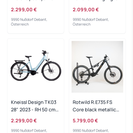
´n´black 2024 - RH
2023 - RH 46 cm
2.299,00 €
2.099,00 €
50 cm -
Ausstellungsrad
9990 Nußdorf Debant,
9990 Nußdorf Debant,
Ausstellungsrad
Österreich
Österreich
Kneissl Design TK03
Rotwild R.E735 FS
28" 2023 - RH 50 cm
Core black metallic
Ausstellungsrad
2023 - RH-L
2.299,00 €
5.799,00 €
Gebrauchtrad
9990 Nußdorf Debant,
9990 Nußdorf Debant,