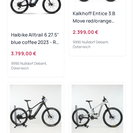
Kalkhoff Entice 3.B
Move red/orange
500Wh 2024 - RH 60
2.399,00 €
Haibike Alltrail 6 27.5"
cm Gebrauchtrad
blue coffee 2023 - RH
9990 Nußdorf Debant,
Österreich
44 cm
3.799,00 €
Ausstellungsrad
9990 Nußdorf Debant,
Österreich