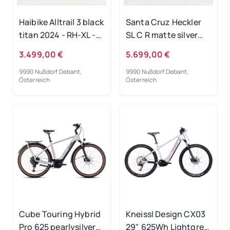
Haibike Alltrail 3 black
Santa Cruz Heckler
titan 2024 - RH-XL -
SL C R matte silver
Ausstellungsrad
2024 - RH-S - Testrad
3.499,00 €
5.699,00 €
9990 Nußdorf Debant,
9990 Nußdorf Debant,
Österreich
Österreich
Cube Touring Hybrid
Kneissl Design CX03
Pro 625 pearlysilver
29" 625Wh Lightgrey