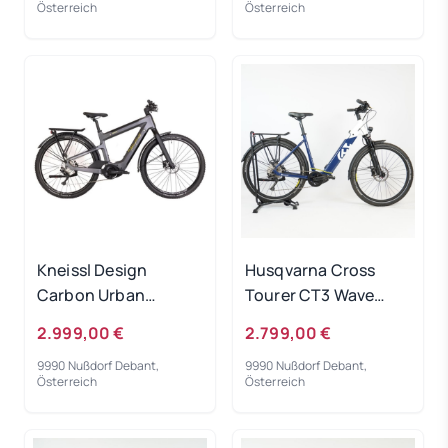
Österreich
Österreich
Kneissl Design
Husqvarna Cross
Carbon Urban
Tourer CT3 Wave
Prestige Men
white/blue 2022 RH
2.999,00 €
2.799,00 €
Black/Gold 2022 - RH
50 cm Testrad
9990 Nußdorf Debant,
9990 Nußdorf Debant,
48 cm
Österreich
Österreich
Ausstellungsrad