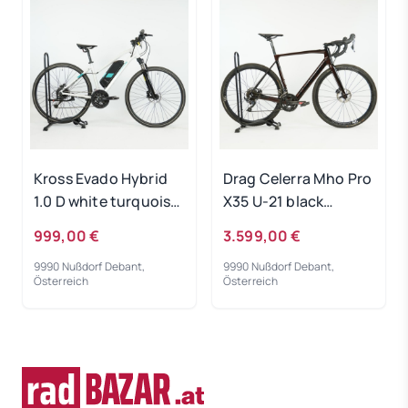
Kross Evado Hybrid
Drag Celerra Mho Pro
1.0 D white turquoise
X35 U-21 black
RH-M Gebrauchtrad
copper 2022 - RH-L
999,00 €
3.599,00 €
Gebrauchtrad
9990 Nußdorf Debant,
9990 Nußdorf Debant,
Österreich
Österreich