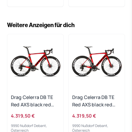
Weitere Anzeigen für dich
Drag Celerra DB TE
Drag Celerra DB TE
Red AXS black red
Red AXS black red
2022 - RH-S
2022 - RH-L
4.319,50 €
4.319,50 €
9990 Nußdorf Debant,
9990 Nußdorf Debant,
Österreich
Österreich