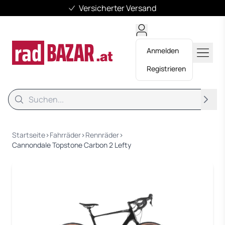
Versicherter Versand
Anmelden
Registrieren
Suche
Suche
Startseite
›
Fahrräder
›
Rennräder
›
Cannondale Topstone Carbon 2 Lefty