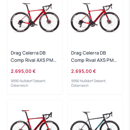
Drag Celerra DB
Drag Celerra DB
Comp Rival AXS PM
Comp Rival AXS PM
red black 2022 - RH-
red black 2022 - RH-
2.695,00 €
2.695,00 €
M
XS
9990 Nußdorf Debant,
9990 Nußdorf Debant,
Österreich
Österreich