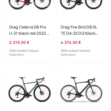
Drag Celerra DB Pro
Drag Fire Bird DB SL
U-21 black red 2022 -
TE DA-22 Di2 black
RH-S
2022 - RH-M
2.219,50 €
4.374,50 €
9990 Nußdorf Debant,
9990 Nußdorf Debant,
Österreich
Österreich