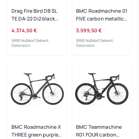
Drag Fire Bird DB SL
BMC Roadmachine 01
TE DA-22 Di2 black
FIVE carbon metallic
2022 - RH-S
grey 2023 - RH 47 cm
4.374,50 €
3.599,50 €
9990 Nußdorf Debant,
9990 Nußdorf Debant,
Österreich
Österreich
BMC Roadmachine X
BMC Teammachine
THREE green purple
R01 FOUR carbon