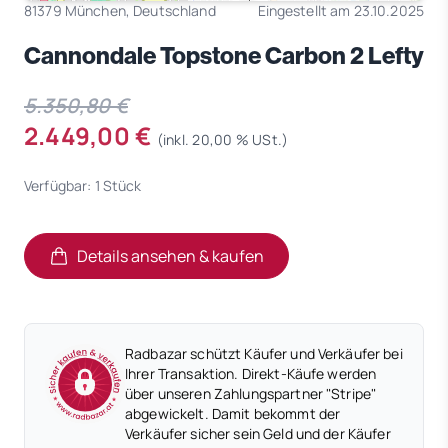
81379 München, Deutschland
Eingestellt am 23.10.2025
Cannondale Topstone Carbon 2 Lefty
5.350,80 €
2.449,00 €
(inkl. 20,00 % USt.)
Verfügbar: 1 Stück
Details ansehen & kaufen
(öffnet in neuem Tab)
(öffnet in neuem Tab)
Radbazar schützt Käufer und Verkäufer bei
Ihrer Transaktion. Direkt-Käufe werden
über unseren Zahlungspartner "Stripe"
abgewickelt. Damit bekommt der
Verkäufer sicher sein Geld und der Käufer