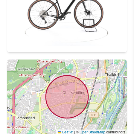
Leaflet
|
©
OpenStreetMap
contributors