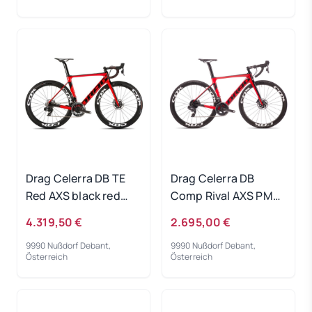
Drag Celerra DB TE
Drag Celerra DB
Red AXS black red
Comp Rival AXS PM
2022 - RH-M
red black 2022 - RH-L
4.319,50 €
2.695,00 €
9990 Nußdorf Debant,
9990 Nußdorf Debant,
Österreich
Österreich