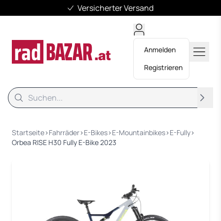
Versicherter Versand
Anmelden
Registrieren
Suche
Suche
Startseite
›
Fahrräder
›
E-Bikes
›
E-Mountainbikes
›
E-Fully
›
Orbea RISE H30 Fully E-Bike 2023