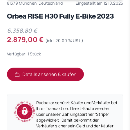
81379 München, Deutschland
Eingestellt am 12.10.2025
Orbea RISE H30 Fully E-Bike 2023
6.358,80 €
2.879,00 €
(inkl. 20,00 % USt.)
Verfügbar: 1 Stück
Details ansehen & kaufen
(öffnet in neuem Tab)
(öffnet in neuem Tab)
Radbazar schützt Käufer und Verkäufer bei
Ihrer Transaktion. Direkt-Käufe werden
über unseren Zahlungspartner "Stripe"
abgewickelt. Damit bekommt der
Verkäufer sicher sein Geld und der Käufer