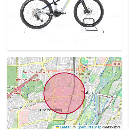
Leaflet
|
©
OpenStreetMap
contributors