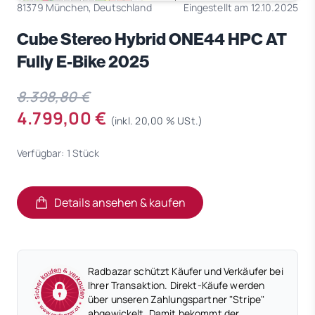
81379 München, Deutschland
Eingestellt am 12.10.2025
Cube Stereo Hybrid ONE44 HPC AT
Fully E-Bike 2025
8.398,80 €
4.799,00 €
(inkl. 20,00 % USt.)
Verfügbar: 1 Stück
Details ansehen & kaufen
(öffnet in neuem Tab)
(öffnet in neuem Tab)
Radbazar schützt Käufer und Verkäufer bei
Ihrer Transaktion. Direkt-Käufe werden
über unseren Zahlungspartner "Stripe"
abgewickelt. Damit bekommt der