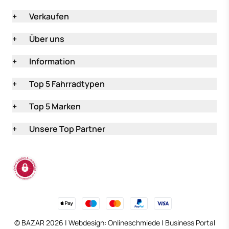
+
Verkaufen
+
Über uns
+
Information
+
Top 5 Fahrradtypen
+
Top 5 Marken
+
Unsere Top Partner
(öffnet in neuem Tab
© BAZAR 2026 | Webdesign:
Onlineschmiede
|
Business Portal