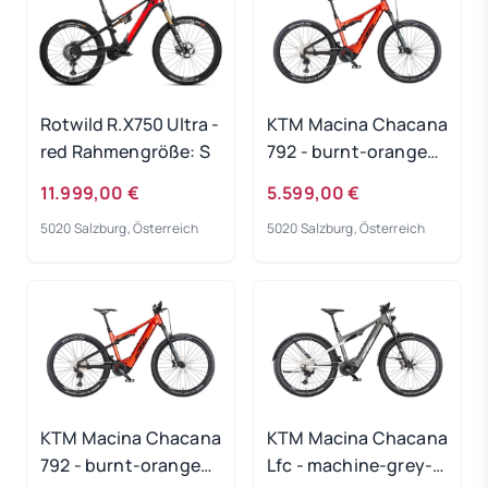
Rotwild R.X750 Ultra -
KTM Macina Chacana
red Rahmengröße: S
792 - burnt-orange
Rahmengröße: 48 cm
11.999,00 €
5.599,00 €
5020 Salzburg, Österreich
5020 Salzburg, Österreich
KTM Macina Chacana
KTM Macina Chacana
792 - burnt-orange
Lfc - machine-grey-