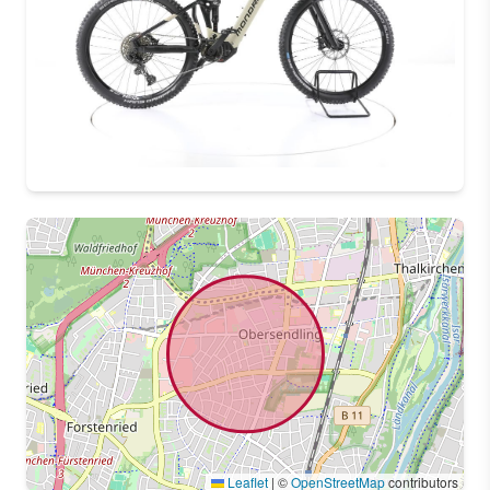
Leaflet
|
©
OpenStreetMap
contributors