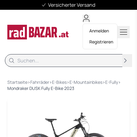
Versicherter Versand
Anmelden
Registrieren
Suche
Suche
Startseite
›
Fahrräder
›
E-Bikes
›
E-Mountainbikes
›
E-Fully
›
Mondraker DUSK Fully E-Bike 2023