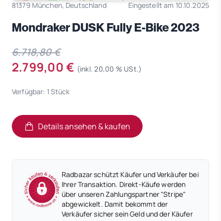
81379 München, Deutschland
Eingestellt am 10.10.2025
Mondraker DUSK Fully E-Bike 2023
6.718,80 €
2.799,00 €
(inkl. 20,00 % USt.)
Verfügbar: 1 Stück
Details ansehen & kaufen
(öffnet in neuem Tab)
(öffnet in neuem Tab)
Radbazar schützt Käufer und Verkäufer bei
Ihrer Transaktion. Direkt-Käufe werden
über unseren Zahlungspartner "Stripe"
abgewickelt. Damit bekommt der
Verkäufer sicher sein Geld und der Käufer