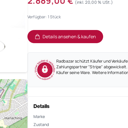
2.889,00 €
(inkl. 20,00 % USt.)
Verfügbar: 1 Stück
Details ansehen & kaufen
(öffnet in neuem Tab)
(öffnet in neuem Tab)
Radbazar schützt Käufer und Verkäufer
Zahlungspartner "Stripe" abgewickelt.
Käufer seine Ware. Weitere Informatio
Details
Marke
Zustand