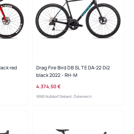
lack red
Drag Fire Bird DB SL TE DA-22 Di2
black 2022 - RH-M
4.374,50 €
9990 Nußdorf Debant, Österreich