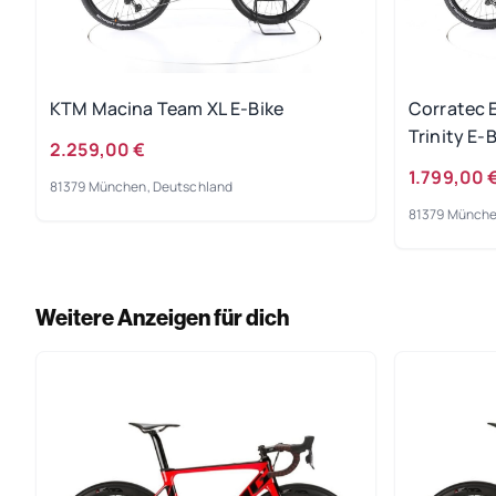
KTM Macina Team XL E-Bike
Corratec 
Trinity E-
2.259,00 €
1.799,00 
81379 München, Deutschland
81379 Münche
Weitere Anzeigen für dich