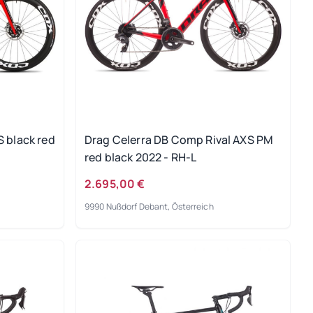
S black red
Drag Celerra DB Comp Rival AXS PM
red black 2022 - RH-L
2.695,00 €
9990 Nußdorf Debant, Österreich