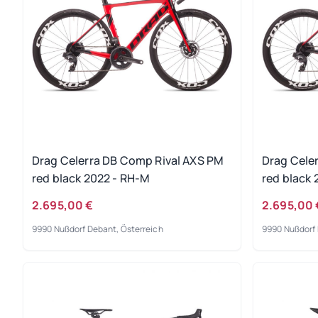
Drag Celerra DB Comp Rival AXS PM
Drag Cele
red black 2022 - RH-M
red black 
2.695,00 €
2.695,00 
9990 Nußdorf Debant, Österreich
9990 Nußdorf 