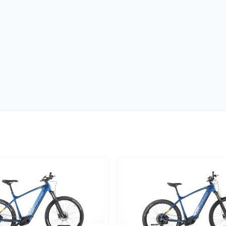
n neuem Tab)
öffnet in neuem Tab)
m Tab)