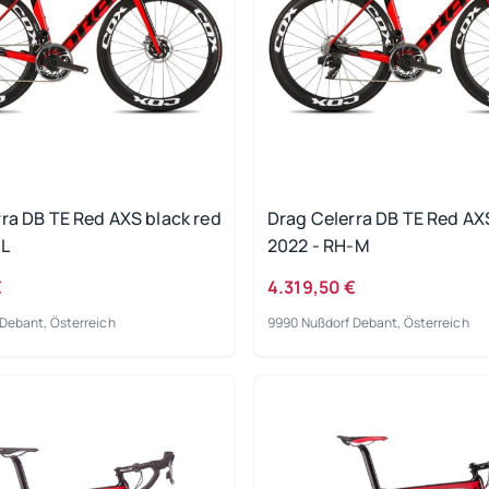
ra DB TE Red AXS black red
Drag Celerra DB TE Red AX
-L
2022 - RH-M
€
4.319,50 €
Debant, Österreich
9990 Nußdorf Debant, Österreich