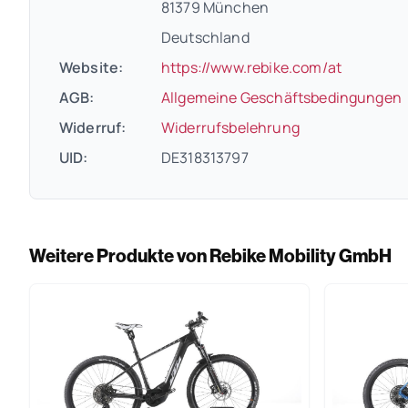
81379 München
Deutschland
(öffnet i
Website:
https://www.rebike.com/at
(
AGB:
Allgemeine Geschäftsbedingungen
(öffnet in neue
Widerruf:
Widerrufsbelehrung
UID:
DE318313797
Weitere Produkte von Rebike Mobility GmbH