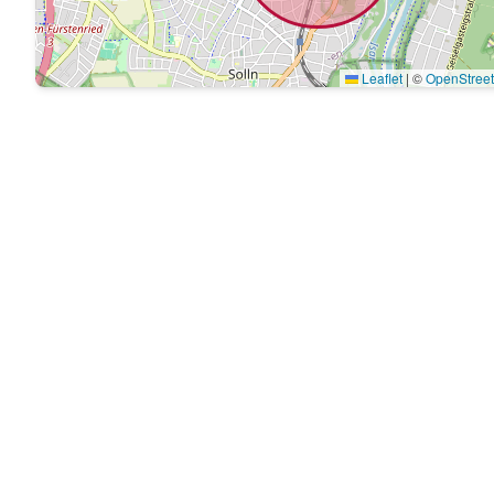
Leaflet
|
©
OpenStree