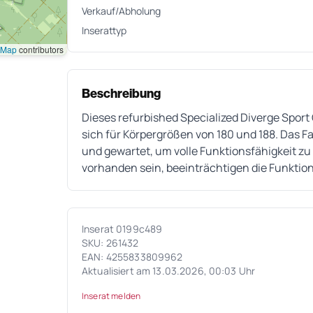
Verkauf/Abholung
Inserattyp
tMap
contributors
Beschreibung
Dieses refurbished Specialized Diverge Spor
sich für Körpergrößen von 180 und 188. Das 
und gewartet, um volle Funktionsfähigkeit 
vorhanden sein, beeinträchtigen die Funktion
Inserat 0199c489
SKU: 261432
EAN: 4255833809962
Aktualisiert am 13.03.2026, 00:03 Uhr
Inserat melden