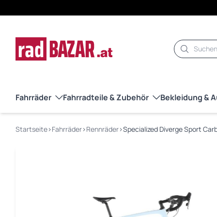
Suche
Fahrräder
Fahrradteile & Zubehör
Bekleidung & 
Startseite
›
Fahrräder
›
Rennräder
›
Specialized Diverge Sport Ca