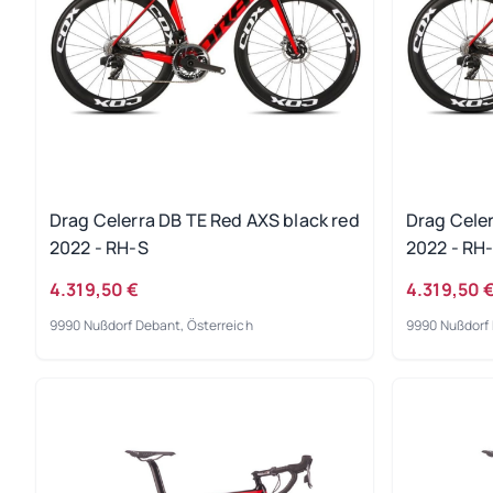
Drag Celerra DB TE Red AXS black red
Drag Celer
2022 - RH-S
2022 - RH
4.319,50 €
4.319,50 
9990 Nußdorf Debant, Österreich
9990 Nußdorf 