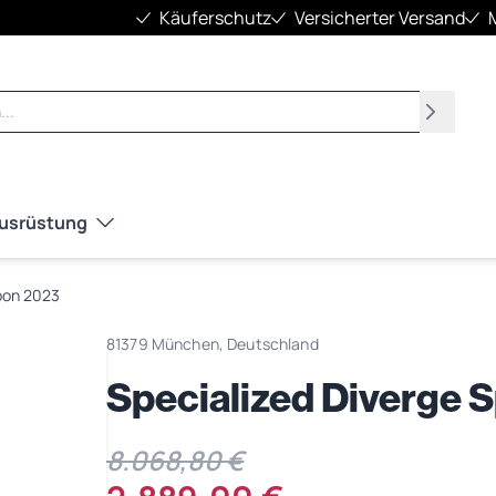
Käuferschutz
Versicherter Versand
Suchen
Ausrüstung
rbon 2023
81379 München, Deutschland
Specialized Diverge 
8.068,80 €