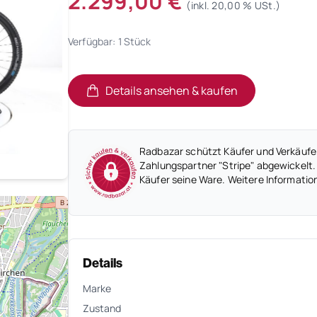
2.299,00 €
(inkl. 20,00 % USt.)
Verfügbar: 1 Stück
Details ansehen & kaufen
(öffnet in neuem Tab)
(öffnet in neuem Tab)
Radbazar schützt Käufer und Verkäufer
Zahlungspartner "Stripe" abgewickelt.
Käufer seine Ware. Weitere Informatio
Details
Marke
Zustand