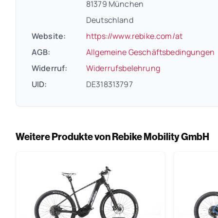
81379 München
Deutschland
(öffnet i
Website:
https://www.rebike.com/at
(
AGB:
Allgemeine Geschäftsbedingungen
(öffnet in neue
Widerruf:
Widerrufsbelehrung
UID:
DE318313797
Weitere Produkte von Rebike Mobility GmbH