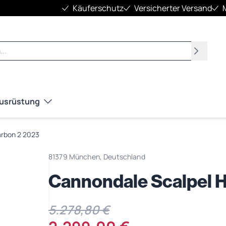
Käuferschutz
Versicherter Versand
Suchen
Ausrüstung
arbon 2 2023
81379 München, Deutschland
Cannondale Scalpel 
5.278,80 €