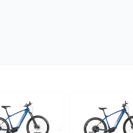
n neuem Tab)
öffnet in neuem Tab)
m Tab)