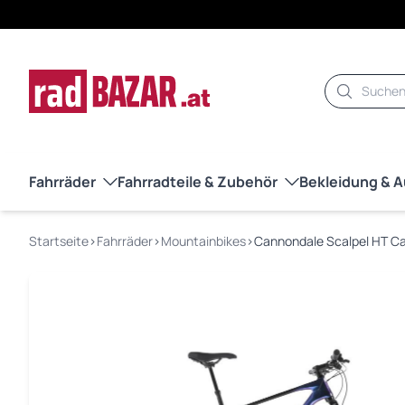
Suche
Fahrräder
Fahrradteile & Zubehör
Bekleidung & 
Startseite
›
Fahrräder
›
Mountainbikes
›
Cannondale Scalpel HT C