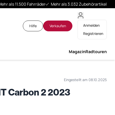
Mehr als 11.500 Fahrräder
Mehr als 3.032 Zubehörartikel
Anmelden
Hilfe
Verkaufen
Registrieren
Magazin
Radtouren
Eingestellt am 08.10.2025
HT Carbon 2 2023