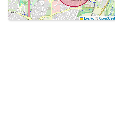
Leaflet
|
©
OpenStree