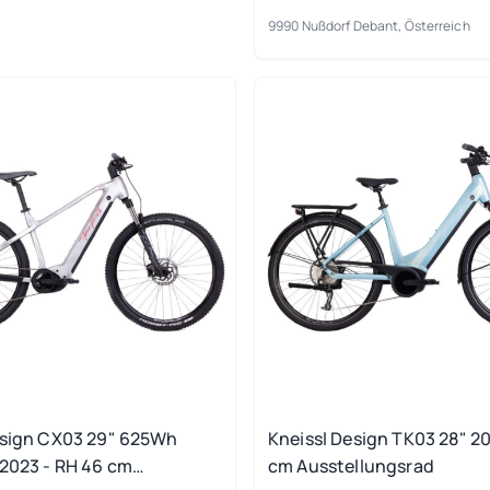
9990 Nußdorf Debant, Österreich
esign CX03 29" 625Wh
Kneissl Design TK03 28" 20
 2023 - RH 46 cm
cm Ausstellungsrad