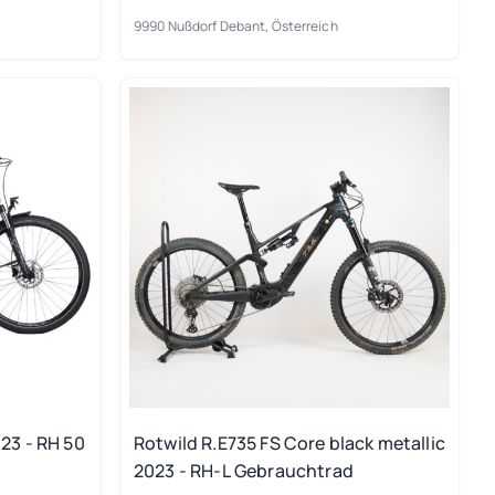
9990 Nußdorf Debant, Österreich
23 - RH 50
Rotwild R.E735 FS Core black metallic
2023 - RH-L Gebrauchtrad