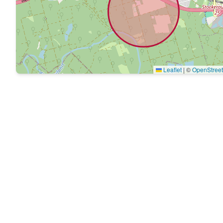
Leaflet
|
©
OpenStree