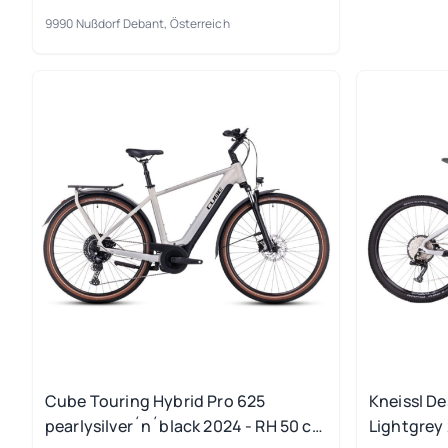
9990 Nußdorf Debant, Österreich
Cube Touring Hybrid Pro 625
Kneissl D
pearlysilver´n´black 2024 - RH 50 cm
Lightgrey