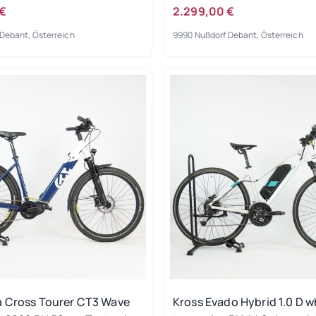
ngsrad
 €
2.299,00 €
Debant, Österreich
9990 Nußdorf Debant, Österreich
 Cross Tourer CT3 Wave
Kross Evado Hybrid 1.0 D w