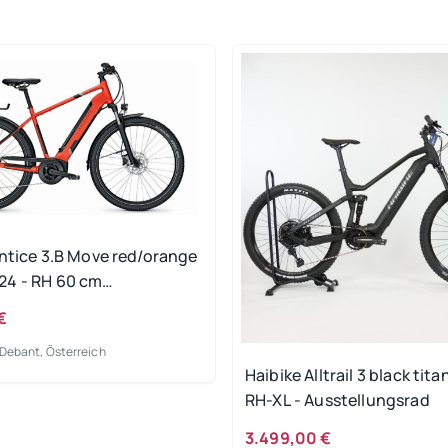
Entice 3.B Move red/orange
4 - RH 60 cm
trad
€
Debant, Österreich
Haibike Alltrail 3 black tita
RH-XL - Ausstellungsrad
3.499,00 €