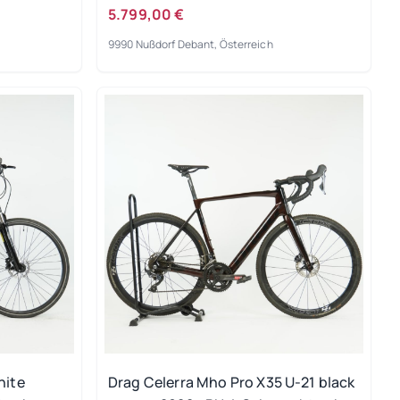
5.799,00 €
9990 Nußdorf Debant, Österreich
hite
Drag Celerra Mho Pro X35 U-21 black