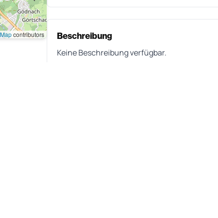
tMap
contributors
Beschreibung
Keine Beschreibung verfügbar.
Inserat 01991c53
SKU: 23866
EAN: 4550170443009
Aktualisiert am 30.05.2026, 00:00 Uhr
Inserat melden
Teilen:
(öffnet in neuem Tab)
(öffnet in neuem Tab)
(öffnet in neuem Tab
(öffnet in ne