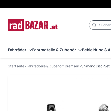
Suche
Fahrräder
Fahrradteile & Zubehör
Bekleidung & 
Startseite
›
Fahrradteile & Zubehör
›
Bremsen
›
Shimano Disc-Set