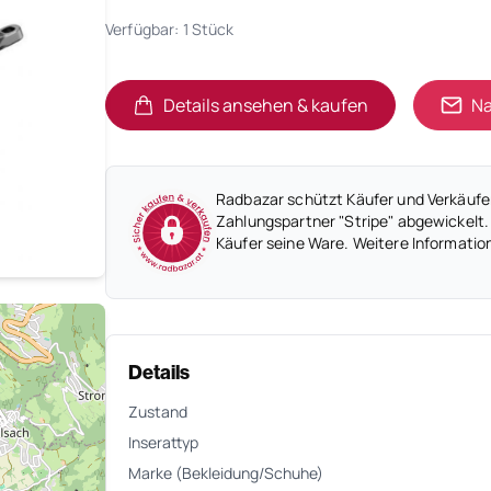
Verfügbar: 1 Stück
Details ansehen & kaufen
Na
(öffnet in neuem Tab)
(öffnet in neuem Tab)
Radbazar schützt Käufer und Verkäufer
Zahlungspartner "Stripe" abgewickelt.
Käufer seine Ware. Weitere Informatio
Details
Zustand
Inserattyp
Marke (Bekleidung/Schuhe)