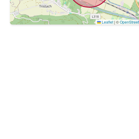
Leaflet
|
©
OpenStree