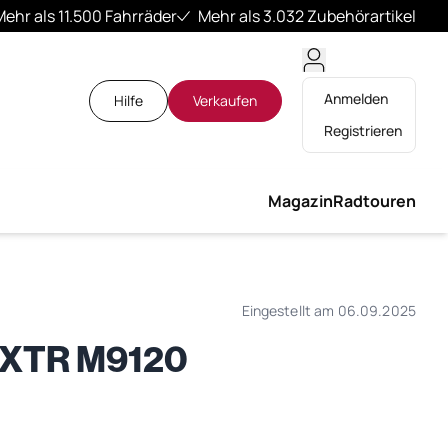
Mehr als 11.500 Fahrräder
Mehr als 3.032 Zubehörartikel
Anmelden
Hilfe
Verkaufen
Registrieren
Magazin
Radtouren
Eingestellt am 06.09.2025
R XTR M9120