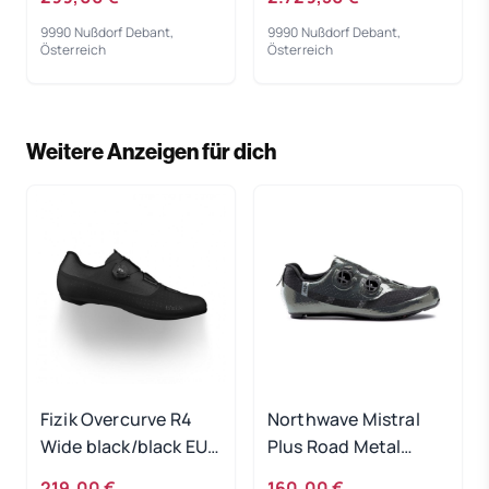
9990 Nußdorf Debant,
9990 Nußdorf Debant,
Österreich
Österreich
Weitere Anzeigen für dich
Fizik Overcurve R4
Northwave Mistral
Wide black/black EUR
Plus Road Metal
41
Anthra EUR 40
219,00 €
160,00 €