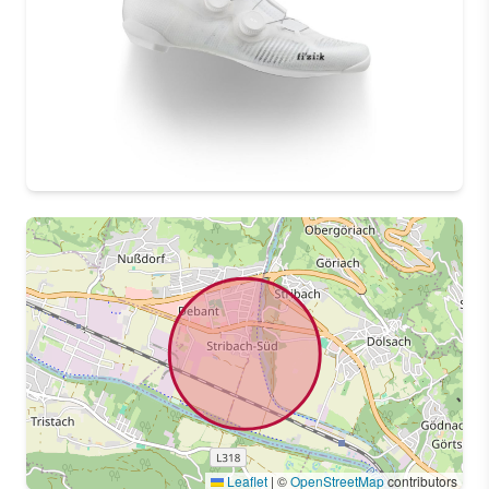
Leaflet
|
©
OpenStreetMap
contributors