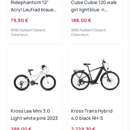
Ridephantom 12"
Cube Cubie 120 walk
Acryl Laufrad blaues
girl lightblue´n
Licht
´white 2022
79,90 €
188,00 €
9990 Nußdorf Debant,
9990 Nußdorf Debant,
Österreich
Österreich
Kross Lea Mini 3.0
Kross Trans Hybrid
Light white pink 2023
4.0 black RH-S
299,00 €
2.729,30 €