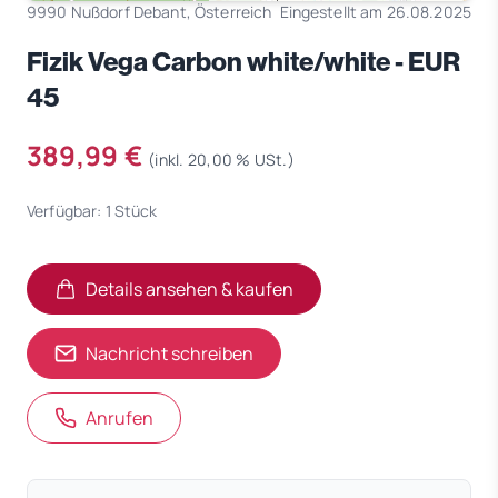
9990 Nußdorf Debant, Österreich
Eingestellt am 26.08.2025
Fizik Vega Carbon white/white - EUR
45
389,99 €
(inkl. 20,00 % USt.)
Verfügbar: 1 Stück
Details ansehen & kaufen
(öffnet in neuem Tab)
(öffnet in neuem Tab)
Nachricht schreiben
Anrufen