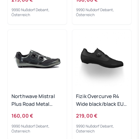
9990 Nußdorf Debant,
9990 Nußdorf Debant,
Österreich
Österreich
Northwave Mistral
Fizik Overcurve R4
Plus Road Metal
Wide black/black EUR
Anthra EUR 39
37
160,00 €
219,00 €
9990 Nußdorf Debant,
9990 Nußdorf Debant,
Österreich
Österreich