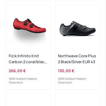
Fizik Infinito Knit
Northwave Core Plus
Carbon 2 coral/black
2 Black/Silver EUR 43
EUR 42,5
266,00 €
130,00 €
9990 Nußdorf Debant,
9990 Nußdorf Debant,
Österreich
Österreich