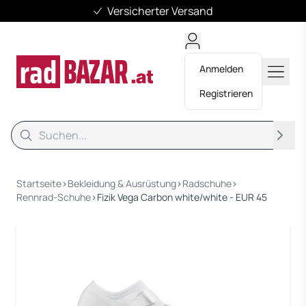
Versicherter Versand
Anmelden
Registrieren
Suche
Suche
Startseite
›
Bekleidung & Ausrüstung
›
Radschuhe
›
Rennrad-Schuhe
›
Fizik Vega Carbon white/white - EUR 45