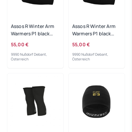
Assos R Winter Arm
Assos R Winter Arm
Warmers P1 black
Warmers P1 black
series - 0
series - II
55,00 €
55,00 €
9990 Nußdorf Debant,
9990 Nußdorf Debant,
Österreich
Österreich