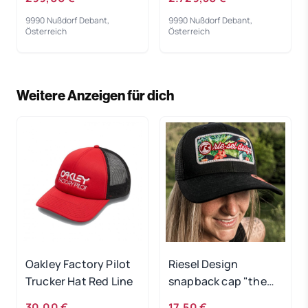
9990 Nußdorf Debant,
9990 Nußdorf Debant,
Österreich
Österreich
Weitere Anzeigen für dich
Oakley Factory Pilot
Riesel Design
Trucker Hat Red Line
snapback cap "the
crown" tropical
30,00 €
17,50 €