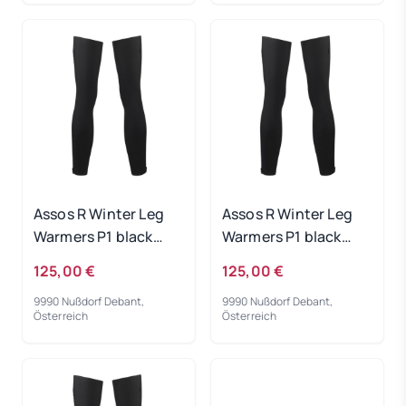
Assos R Winter Leg
Assos R Winter Leg
Warmers P1 black
Warmers P1 black
series - 0
series - I
125,00 €
125,00 €
9990 Nußdorf Debant,
9990 Nußdorf Debant,
Österreich
Österreich