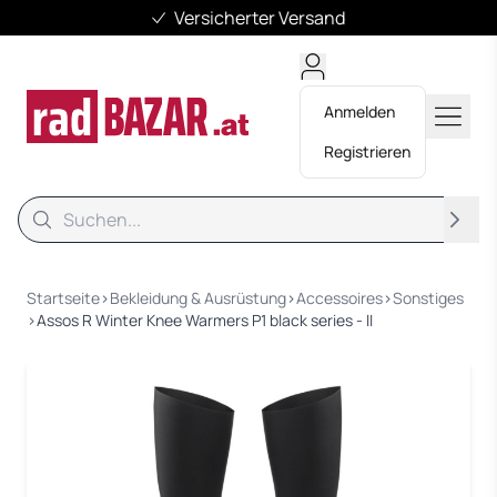
Versicherter Versand
Anmelden
Registrieren
Suche
Suche
Startseite
›
Bekleidung & Ausrüstung
›
Accessoires
›
Sonstiges
›
Assos R Winter Knee Warmers P1 black series - II