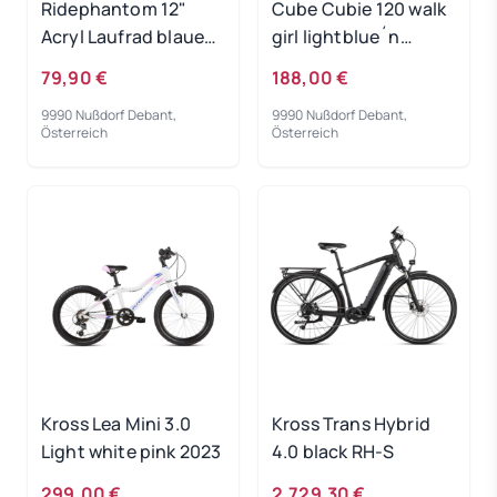
Ridephantom 12"
Cube Cubie 120 walk
Acryl Laufrad blaues
girl lightblue´n
Licht
´white 2022
79,90 €
188,00 €
9990 Nußdorf Debant,
9990 Nußdorf Debant,
Österreich
Österreich
Kross Lea Mini 3.0
Kross Trans Hybrid
Light white pink 2023
4.0 black RH-S
299,00 €
2.729,30 €