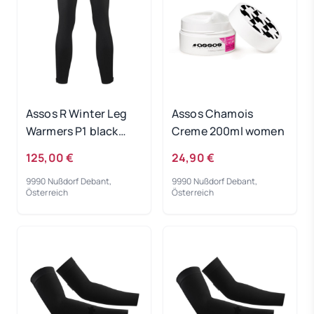
Assos R Winter Leg
Assos Chamois
Warmers P1 black
Creme 200ml women
series - II
125,00 €
24,90 €
9990 Nußdorf Debant,
9990 Nußdorf Debant,
Österreich
Österreich