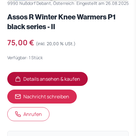
9990 Nußdorf Debant, Österreich
Eingestellt am 26.08.2025
Assos R Winter Knee Warmers P1
black series - II
75,00 €
(inkl. 20,00 % USt.)
Verfügbar: 1 Stück
Details ansehen & kaufen
(öffnet in neuem Tab)
(öffnet in neuem Tab)
Nachricht schreiben
Anrufen