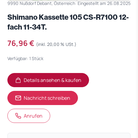
9990 Nußdorf Debant, Österreich
Eingestellt am 26.08.2025
Shimano Kassette 105 CS-R7100 12-
fach 11-34T.
76,96 €
(inkl. 20,00 % USt.)
Verfügbar: 1 Stück
Details ansehen & kaufen
(öffnet in neuem Tab)
(öffnet in neuem Tab)
Nachricht schreiben
Anrufen