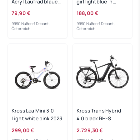
Acryl Laufrad blaues
girl lightblue´n
Licht
´white 2022
79,90 €
188,00 €
9990 Nußdorf Debant,
9990 Nußdorf Debant,
Österreich
Österreich
Kross Lea Mini 3.0
Kross Trans Hybrid
Light white pink 2023
4.0 black RH-S
299,00 €
2.729,30 €