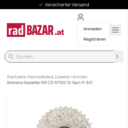
Versicherter Versand
Anmelden
Registrieren
Suche
Suche
Startseite
›
Fahrradteile & Zubehör
›
Antrieb
›
Shimano Kassette 105 CS-R7100 12-fach 11-34T.