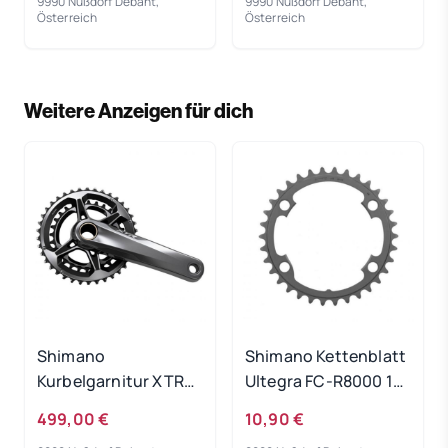
9990 Nußdorf Debant,
9990 Nußdorf Debant,
Österreich
Österreich
Weitere Anzeigen für dich
Shimano
Shimano Kettenblatt
Kurbelgarnitur XTR
Ultegra FC-R8000 11-
FC-M9100-2 38-28T.
fach 39T.
499,00 €
10,90 €
175 mm