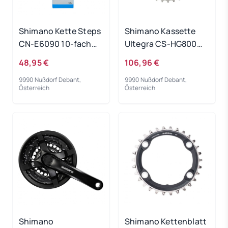
Shimano Kette Steps
Shimano Kassette
CN-E6090 10-fach
Ultegra CS-HG800
138 Glieder
11-fach 11-34T.
48,95 €
106,96 €
9990 Nußdorf Debant,
9990 Nußdorf Debant,
Österreich
Österreich
Shimano
Shimano Kettenblatt