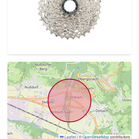
Leaflet
|
©
OpenStreetMap
contributors