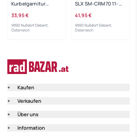
Kurbelgarnitur
SLX SM-CRM70 11-
Tourney FC-TY501
fach 32T.
33,95 €
41,95 €
42-34-24T. 175 mm
9990 Nußdorf Debant,
9990 Nußdorf Debant,
Österreich
Österreich
+
Kaufen
+
Verkaufen
+
Über uns
+
Information