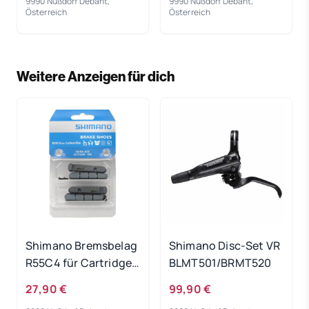
9990 Nußdorf Debant,
9990 Nußdorf Debant,
Österreich
Österreich
Weitere Anzeigen für dich
Shimano Bremsbelag
Shimano Disc-Set VR
R55C4 für Cartridge
BLMT501/BRMT520
Bremsschuh
27,90 €
99,90 €