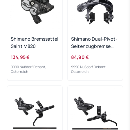
Shimano Bremssattel
Shimano Dual-Pivot-
Saint M820
Seitenzugbremse
Ultegra BR-R8000
134,95 €
84,90 €
9990 Nußdorf Debant,
9990 Nußdorf Debant,
Österreich
Österreich