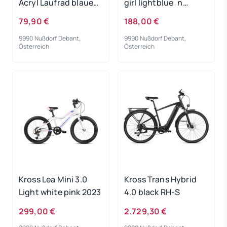
Acryl Laufrad blaues
girl lightblue´n
Licht
´white 2022
79,90 €
188,00 €
9990 Nußdorf Debant,
9990 Nußdorf Debant,
Österreich
Österreich
Kross Lea Mini 3.0
Kross Trans Hybrid
Light white pink 2023
4.0 black RH-S
299,00 €
2.729,30 €