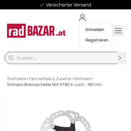
Versicherter Versand
Anmelden
Registrieren
Suche
Suche
Startseite
›
Fahrradteile & Zubehör
›
Bremsen
›
Shimano Bremsscheibe SM-RT86 6-Loch - 180 mm