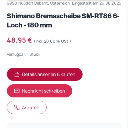
9990 Nußdorf Debant, Österreich
Eingestellt am 26.08.2025
Shimano Bremsscheibe SM-RT86 6-
Loch - 180 mm
48,95 €
(inkl. 20,00 % USt.)
Verfügbar: 1 Stück
Details ansehen & kaufen
(öffnet in neuem Tab)
(öffnet in neuem Tab)
Nachricht schreiben
Anrufen