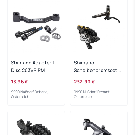
Shimano Adapter f.
Shimano
Disc 203VR PM
Scheibenbremsset
Saint BL-M820/BR-
13,96 €
232,90 €
M820 VR
9990 Nußdorf Debant,
9990 Nußdorf Debant,
Österreich
Österreich