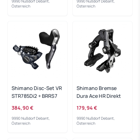
9990 Nußdorf Debant,
9990 Nußdorf Debant,
Österreich
Österreich
Shimano Disc-Set VR
Shimano Bremse
STR785Di2 + BRRS7
Dura Ace HR Direkt
384,90 €
179,94 €
9990 Nußdorf Debant,
9990 Nußdorf Debant,
Österreich
Österreich