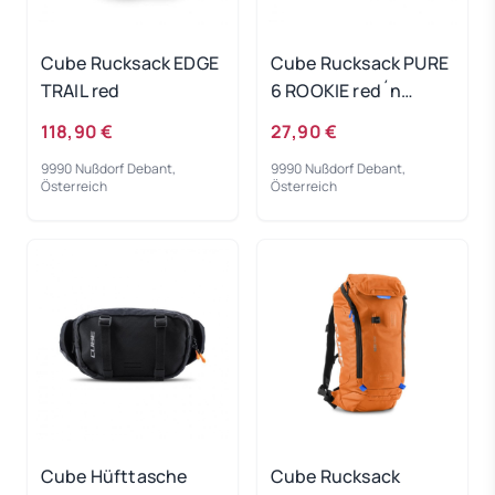
Cube Rucksack EDGE
Cube Rucksack PURE
TRAIL red
6 ROOKIE red´n
´black
118,90 €
27,90 €
9990 Nußdorf Debant,
9990 Nußdorf Debant,
Österreich
Österreich
Cube Hüfttasche
Cube Rucksack