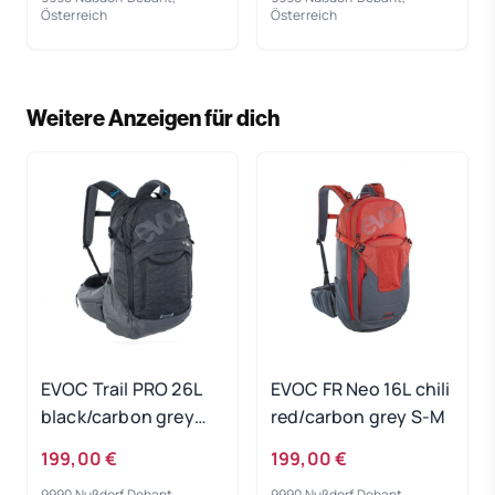
Österreich
Österreich
Weitere Anzeigen für dich
EVOC Trail PRO 26L
EVOC FR Neo 16L chili
black/carbon grey
red/carbon grey S-M
L/XL
199,00 €
199,00 €
9990 Nußdorf Debant,
9990 Nußdorf Debant,