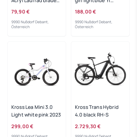
Acryl Laufrad blaues
girl lightblue´n
Licht
´white 2022
79,90 €
188,00 €
9990 Nußdorf Debant,
9990 Nußdorf Debant,
Österreich
Österreich
Kross Lea Mini 3.0
Kross Trans Hybrid
Light white pink 2023
4.0 black RH-S
299,00 €
2.729,30 €
9990 Nußdorf Debant,
9990 Nußdorf Debant,