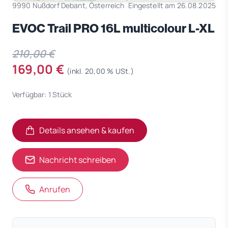
9990 Nußdorf Debant, Österreich
Eingestellt am 26.08.2025
EVOC Trail PRO 16L multicolour L-XL
210,00 €
169,00 €
(inkl. 20,00 % USt.)
Verfügbar: 1 Stück
Details ansehen & kaufen
(öffnet in neuem Tab)
(öffnet in neuem Tab)
Nachricht schreiben
Anrufen