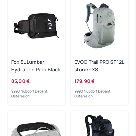
Fox 5L Lumbar
EVOC Trail PRO SF 12L
Hydration Pack Black
stone - XS
85,00 €
179,90 €
9990 Nußdorf Debant,
9990 Nußdorf Debant,
Österreich
Österreich