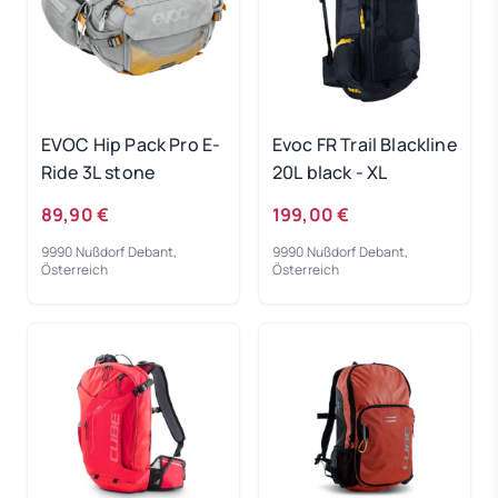
EVOC Hip Pack Pro E-
Evoc FR Trail Blackline
Ride 3L stone
20L black - XL
89,90 €
199,00 €
9990 Nußdorf Debant,
9990 Nußdorf Debant,
Österreich
Österreich