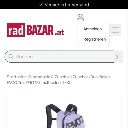
Versicherter Versand
Anmelden
Registrieren
Suche
Suche
Startseite
›
Fahrradteile & Zubehör
›
Zubehör
›
Ruckäcke
›
EVOC Trail PRO 16L multicolour L-XL