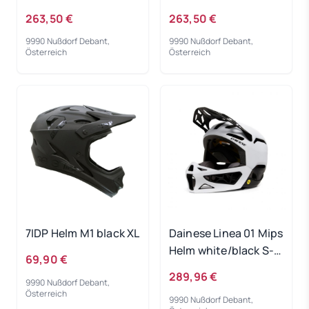
55
62
263,50 €
263,50 €
9990 Nußdorf Debant,
9990 Nußdorf Debant,
Österreich
Österreich
7IDP Helm M1 black XL
Dainese Linea 01 Mips
Helm white/black S-
69,90 €
M
289,96 €
9990 Nußdorf Debant,
Österreich
9990 Nußdorf Debant,