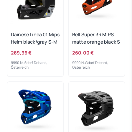
Dainese Linea 01 Mips
Bell Super 3R MIPS
Helm black/gray S-M
matte orange black S
289,96 €
260,00 €
9990 Nußdorf Debant,
9990 Nußdorf Debant,
Österreich
Österreich