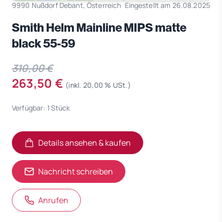
9990 Nußdorf Debant, Österreich
Eingestellt am 26.08.2025
Smith Helm Mainline MIPS matte
black 55-59
310,00 €
263,50 €
(inkl. 20,00 % USt.)
Verfügbar: 1 Stück
Details ansehen & kaufen
(öffnet in neuem Tab)
(öffnet in neuem Tab)
Nachricht schreiben
Anrufen