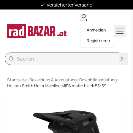
Versicherter Versand
Anmelden
Registrieren
Suche
Suche
Startseite
›
Bekleidung & Ausrüstung
›
Downhillausrüstung
›
Helme
›
Smith Helm Mainline MIPS matte black 55-59