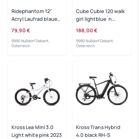
Ridephantom 12"
Cube Cubie 120 walk
Acryl Laufrad blaues
girl lightblue´n
Licht
´white 2022
79,90 €
188,00 €
9990 Nußdorf Debant,
9990 Nußdorf Debant,
Österreich
Österreich
Kross Lea Mini 3.0
Kross Trans Hybrid
Light white pink 2023
4.0 black RH-S