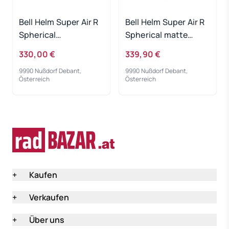
Bell Helm Super Air R
Bell Helm Super Air R
Spherical
Spherical matte
matte/gloss blue L
grey/black Fasthouse
330,00 €
339,90 €
- S
9990 Nußdorf Debant,
9990 Nußdorf Debant,
Österreich
Österreich
+
Kaufen
+
Verkaufen
+
Über uns