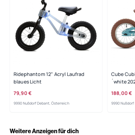
Ridephantom 12" Acryl Laufrad
Cube Cubie
blaues Licht
´white 20
79,90 €
188,00 €
9990 Nußdorf Debant, Österreich
9990 Nußdorf 
Weitere Anzeigen für dich