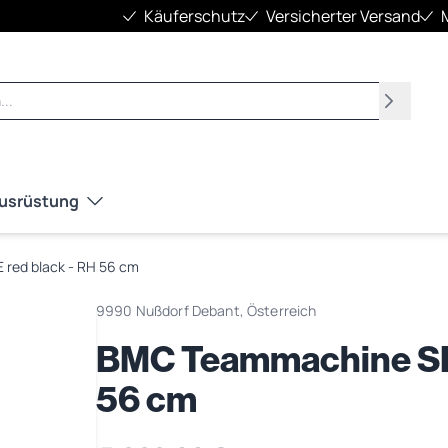
Käuferschutz
Versicherter Versand
Suchen
Ausrüstung
red black - RH 56 cm
9990 Nußdorf Debant, Österreich
BMC Teammachine SLR
56 cm