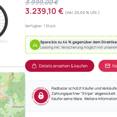
3.999,00 €
3.239,10 €
(inkl. 20,00 % USt.)
Verfügbar: 1 Stück
Spare bis zu 44 % gegenüber dem Direktka
Leasing inkl. Versicherung möglich mit unsere
Details ansehen & kaufen
Na
(öffnet in neuem Tab)
(öffnet in neuem Tab)
Radbazar schützt Käufer und Verkäufer
Zahlungspartner "Stripe" abgewickelt.
Käufer seine Ware. Weitere Informatio