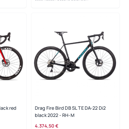
lack red
Drag Fire Bird DB SL TE DA-22 Di2
black 2022 - RH-M
4.374,50 €