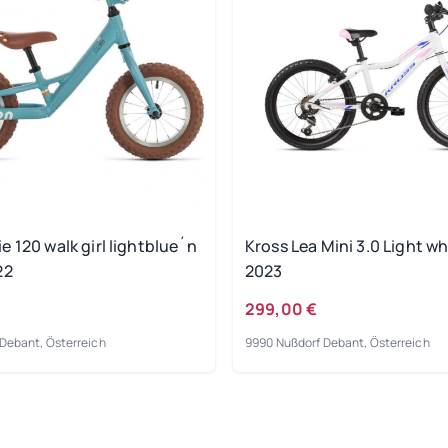
 120 walk girl lightblue´n
Kross Lea Mini 3.0 Light wh
22
2023
299,00 €
Debant, Österreich
9990 Nußdorf Debant, Österreich