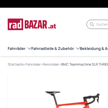
Suche
Fahrräder
Fahrradteile & Zubehör
Bekleidung & 
Startseite
›
Fahrräder
›
Rennräder
›
BMC Teammachine SLR THREE 