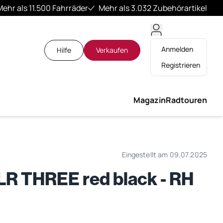
Mehr als 11.500 Fahrräder
Mehr als 3.032 Zubehörartikel
Anmelden
Hilfe
Verkaufen
Registrieren
Magazin
Radtouren
Eingestellt am 09.07.2025
 THREE red black - RH