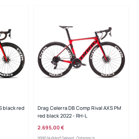
S black red
Drag Celerra DB Comp Rival AXS PM
red black 2022 - RH-L
2.695,00 €
9990 Nußdorf Debant, Österreich