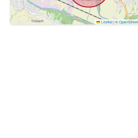
Leaflet
|
©
OpenStree