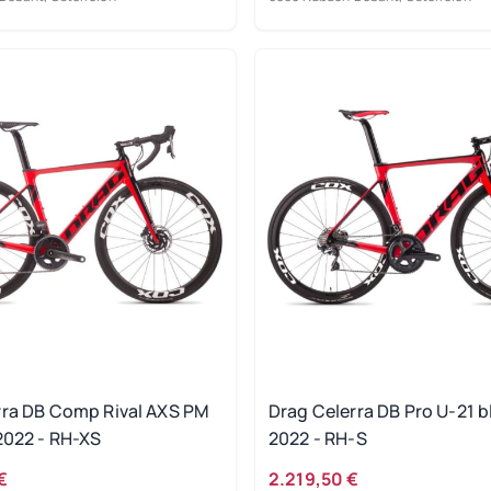
rra DB Comp Rival AXS PM
Drag Celerra DB Pro U-21 b
2022 - RH-XS
2022 - RH-S
€
2.219,50 €