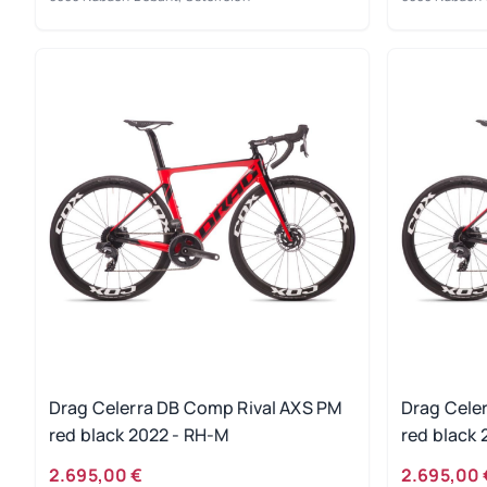
Drag Celerra DB Comp Rival AXS PM
Drag Cele
red black 2022 - RH-M
red black 
2.695,00 €
2.695,00 