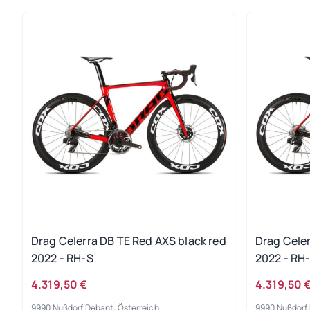
Drag Celerra DB TE Red AXS black red
Drag Celer
2022 - RH-S
2022 - RH
4.319,50 €
4.319,50 
9990 Nußdorf Debant, Österreich
9990 Nußdorf 