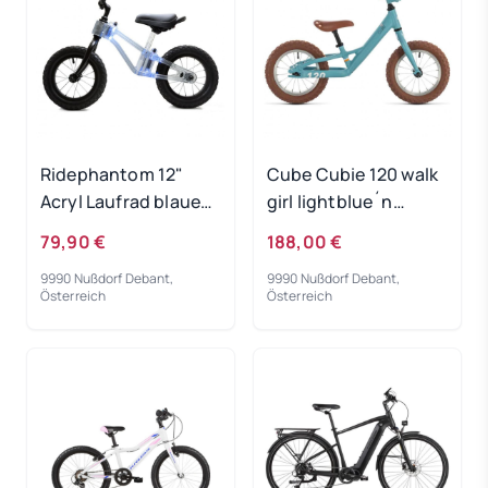
Ridephantom 12"
Cube Cubie 120 walk
Acryl Laufrad blaues
girl lightblue´n
Licht
´white 2022
79,90 €
188,00 €
9990 Nußdorf Debant,
9990 Nußdorf Debant,
Österreich
Österreich