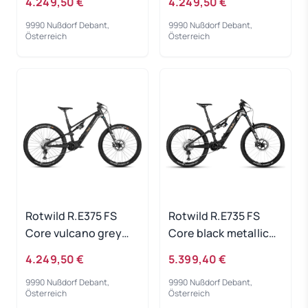
4.249,50 €
4.249,50 €
9990 Nußdorf Debant,
9990 Nußdorf Debant,
Österreich
Österreich
Rotwild R.E375 FS
Rotwild R.E735 FS
Core vulcano grey
Core black metallic
metallic - RH-M
2023 - RH-S
4.249,50 €
5.399,40 €
9990 Nußdorf Debant,
9990 Nußdorf Debant,
Österreich
Österreich