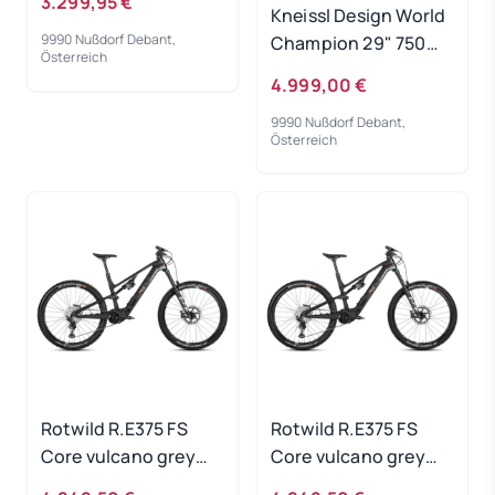
3.299,95 €
Kneissl Design World
9990 Nußdorf Debant,
Champion 29" 750Wh
Österreich
Black/Gold 2023 - RH
4.999,00 €
40 cm
9990 Nußdorf Debant,
Österreich
Rotwild R.E375 FS
Rotwild R.E375 FS
Core vulcano grey
Core vulcano grey
metallic - RH-L
metallic - RH-XL