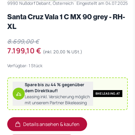
9990 Nußdorf Debant, Österreich
Eingestellt am 04.07.2025
Santa Cruz Vala 1 C MX 90 grey - RH-
XL
8.699,00 €
7.199,10 €
(inkl. 20,00 % USt.)
Verfügbar: 1 Stück
Spare bis zu 44 % gegenüber
dem Direktkauf!
BIKELEASING.AT
Leasing inkl. Versicherung möglich
mit unserem Partner Bikeleasing
Details ansehen & kaufen
(öffnet in neuem Tab)
(öffnet in neuem Tab)