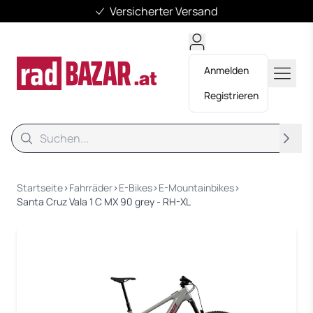
Versicherter Versand
Anmelden
Registrieren
Suche
Suche
Startseite
›
Fahrräder
›
E-Bikes
›
E-Mountainbikes
›
Santa Cruz Vala 1 C MX 90 grey - RH-XL