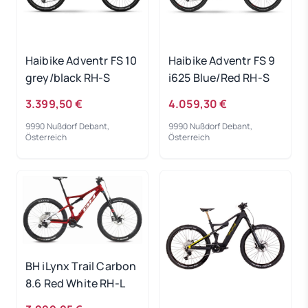
Haibike Adventr FS 10
Haibike Adventr FS 9
grey/black RH-S
i625 Blue/Red RH-S
3.399,50 €
4.059,30 €
9990 Nußdorf Debant,
9990 Nußdorf Debant,
Österreich
Österreich
BH iLynx Trail Carbon
8.6 Red White RH-L