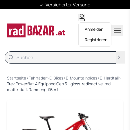
Versicherter Versand
Anmelden
Registrieren
Suche
Suche
Startseite
›
Fahrräder
›
E-Bikes
›
E-Mountainbikes
›
E-Hardtail
›
Trek Powerfly+ 4 Equipped Gen 5 - gloss-radioactive-red-
matte-dark Rahmengröße: L