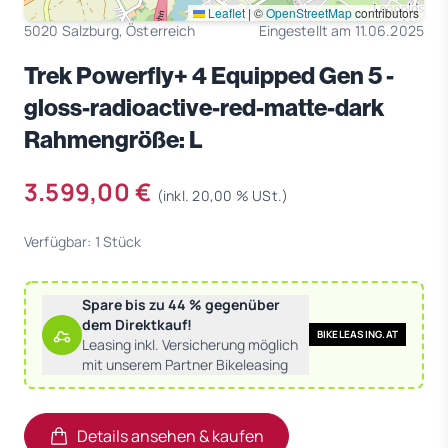
Leaflet
|
©
OpenStreetMap
contributors
5020 Salzburg, Österreich
Eingestellt am 11.06.2025
Trek Powerfly+ 4 Equipped Gen 5 -
gloss-radioactive-red-matte-dark
Rahmengröße: L
3.599,00 €
(inkl. 20,00 % USt.)
Verfügbar: 1 Stück
Spare bis zu 44 % gegenüber
dem Direktkauf!
BIKELEASING.AT
Leasing inkl. Versicherung möglich
mit unserem Partner Bikeleasing
Details ansehen & kaufen
(öffnet in neuem Tab)
(öffnet in neuem Tab)