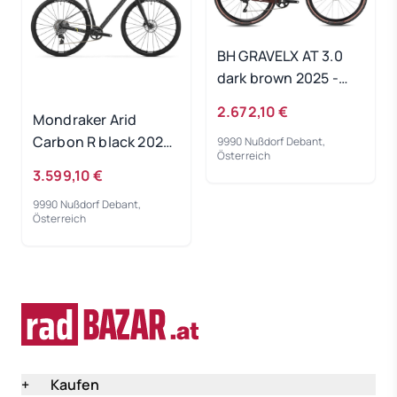
BH GRAVELX AT 3.0
dark brown 2025 -
RH-L
2.672,10 €
Mondraker Arid
Carbon R black 2025
9990 Nußdorf Debant,
Österreich
- RH-ML
3.599,10 €
9990 Nußdorf Debant,
Österreich
+
Kaufen