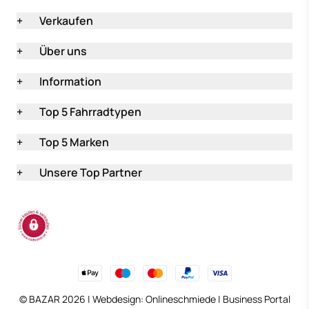
+
Verkaufen
+
Über uns
+
Information
+
Top 5 Fahrradtypen
+
Top 5 Marken
+
Unsere Top Partner
(öffnet in neuem Tab
© BAZAR 2026 | Webdesign:
Onlineschmiede
|
Business Portal