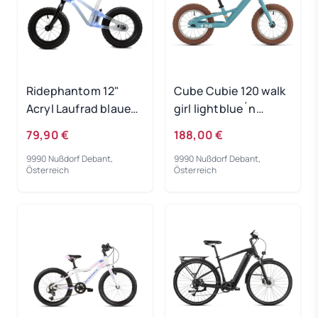
Ridephantom 12"
Cube Cubie 120 walk
Acryl Laufrad blaues
girl lightblue´n
Licht
´white 2022
79,90 €
188,00 €
9990 Nußdorf Debant,
9990 Nußdorf Debant,
Österreich
Österreich