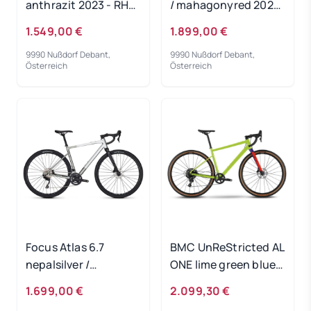
anthrazit 2023 - RH-
/ mahagonyred 2024
M
- RH 60 cm
1.549,00 €
1.899,00 €
9990 Nußdorf Debant,
9990 Nußdorf Debant,
Österreich
Österreich
Focus Atlas 6.7
BMC UnReStricted AL
nepalsilver /
ONE lime green blue
steelgrey 2024 - RH
2024 - RH-M
1.699,00 €
2.099,30 €
54 cm