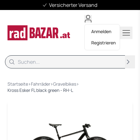
Versicherter Versand
Anmelden
Registrieren
Suche
Suche
Startseite
›
Fahrräder
›
Gravelbikes
›
Kross Esker FL black green - RH-L