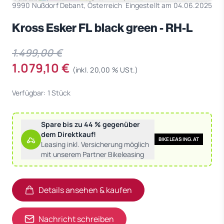
9990 Nußdorf Debant, Österreich
Eingestellt am 04.06.2025
Kross Esker FL black green - RH-L
1.499,00 €
1.079,10 €
(inkl. 20,00 % USt.)
Verfügbar: 1 Stück
Spare bis zu 44 % gegenüber
dem Direktkauf!
BIKELEASING.AT
Leasing inkl. Versicherung möglich
mit unserem Partner Bikeleasing
Details ansehen & kaufen
(öffnet in neuem Tab)
(öffnet in neuem Tab)
Nachricht schreiben