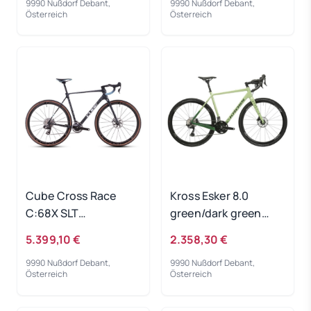
9990 Nußdorf Debant,
9990 Nußdorf Debant,
Österreich
Österreich
Cube Cross Race
Kross Esker 8.0
C:68X SLT
green/dark green
matrixblack´n´blue
2024 - RH-XL
5.399,10 €
2.358,30 €
2025 - RH 58 cm
9990 Nußdorf Debant,
9990 Nußdorf Debant,
Österreich
Österreich