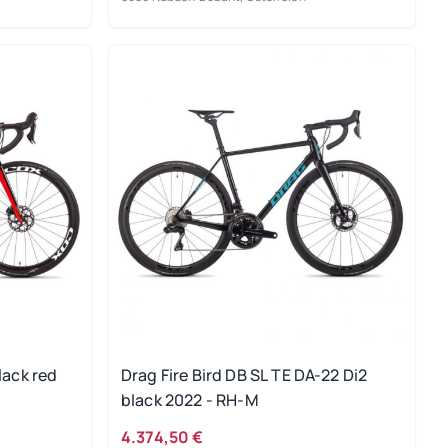
lack red
Drag Fire Bird DB SL TE DA-22 Di2
black 2022 - RH-M
4.374,50 €