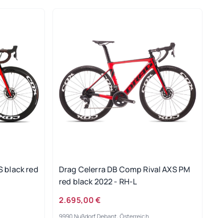
S black red
Drag Celerra DB Comp Rival AXS PM
red black 2022 - RH-L
2.695,00 €
9990 Nußdorf Debant, Österreich