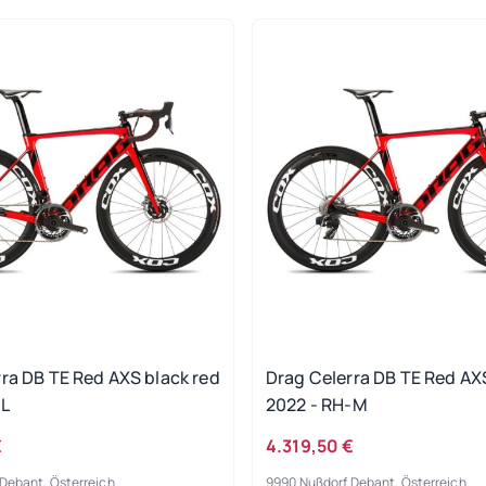
ra DB TE Red AXS black red
Drag Celerra DB TE Red AX
-L
2022 - RH-M
€
4.319,50 €
Debant, Österreich
9990 Nußdorf Debant, Österreich