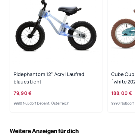
Ridephantom 12" Acryl Laufrad
Cube Cubie
blaues Licht
´white 20
79,90 €
188,00 €
9990 Nußdorf Debant, Österreich
9990 Nußdorf 
Weitere Anzeigen für dich