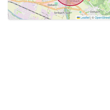
Leaflet
|
©
OpenStree