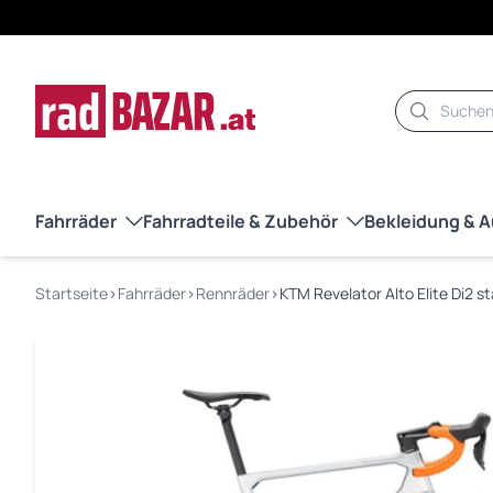
Suche
Fahrräder
Fahrradteile & Zubehör
Bekleidung & 
Startseite
›
Fahrräder
›
Rennräder
›
KTM Revelator Alto Elite Di2 st