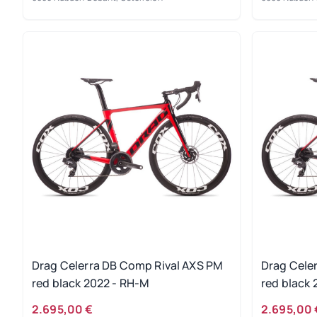
Drag Celerra DB Comp Rival AXS PM
Drag Cele
red black 2022 - RH-M
red black 
2.695,00 €
2.695,00 