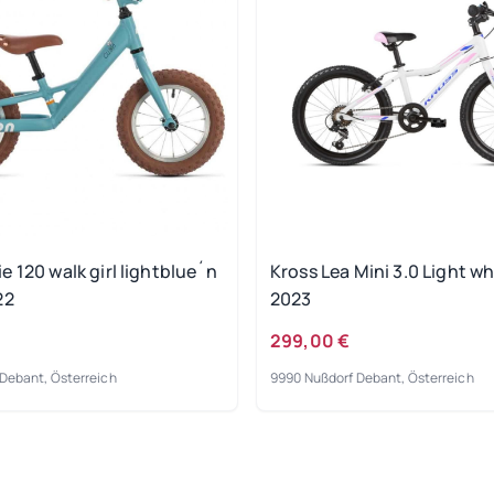
 120 walk girl lightblue´n
Kross Lea Mini 3.0 Light wh
22
2023
299,00 €
Debant, Österreich
9990 Nußdorf Debant, Österreich