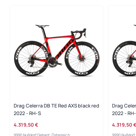
Drag Celerra DB TE Red AXS black red
Drag Celer
2022 - RH-S
2022 - RH
4.319,50 €
4.319,50 
9990 Nußdorf Debant, Österreich
9990 Nußdorf 