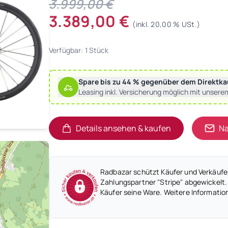
3.999,00 €
3.389,00 €
(inkl. 20,00 % USt.)
Verfügbar: 1 Stück
Spare bis zu 44 % gegenüber dem Direktka
Leasing inkl. Versicherung möglich mit unsere
Details ansehen & kaufen
Na
(öffnet in neuem Tab)
(öffnet in neuem Tab)
Radbazar schützt Käufer und Verkäufer
Zahlungspartner "Stripe" abgewickelt.
Käufer seine Ware. Weitere Informatio