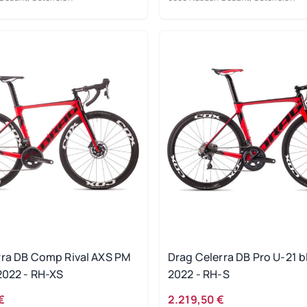
rra DB Comp Rival AXS PM
Drag Celerra DB Pro U-21 b
2022 - RH-XS
2022 - RH-S
€
2.219,50 €