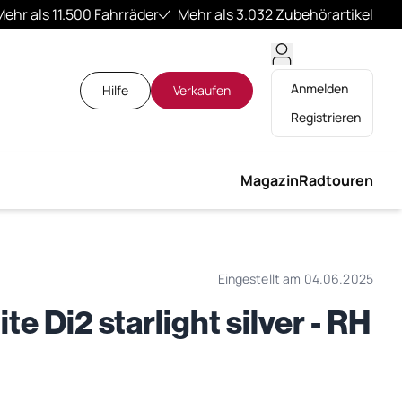
Mehr als 11.500 Fahrräder
Mehr als 3.032 Zubehörartikel
Anmelden
Hilfe
Verkaufen
Registrieren
Magazin
Radtouren
Eingestellt am 04.06.2025
e Di2 starlight silver - RH