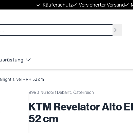
Käuferschutz
Versicherter Versand
Suchen
Ausrüstung
arlight silver - RH 52 cm
9990 Nußdorf Debant, Österreich
KTM Revelator Alto Elit
52 cm