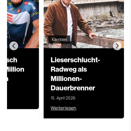
Kärnten
ensch
Lieserschlucht-
 Million
Radweg als
eln
Millionen-
Dauerbrenner
5
15. April 2026
Weiterlesen