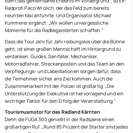
steht das gemeinsame Erlebnis im Vordergrund“, so Ex-
Radprofi Paco Wrolich, der das Feld zum bereits
neunten Mal anführte. Und Organisator Michael
Kummerer ergänzt: „Wir wollen unvergessliche
Momente für die Radbegeisterten schaffen.“
Dass die Tour Jahr für Jahr reibungslos über die Bühne
geht, ist einer großen Mannschaft im Hintergrund zu
verdanken. Guides, Sanitäter, Mechaniker,
Motorradfahrer, Streckenposten und das Team an den
Verpflegungs- und Labestationen sorgen dafür, dass
die Teilnehmer sicher ans Ziel kommen. Auch die
Zusammenarbeit mit der Polizei ist großartig. „Die
Unterstützung der Exekutive ist hervorragend und ein
wichtiger Faktor für den Erfolg der Veranstaltung.“
Tourismusmotor für das Radland Kärnten
Denn die FUGA 300 genießt in der Radszene einen
großartigen Ruf. „Rund 85 Prozent der Starter sind jedes