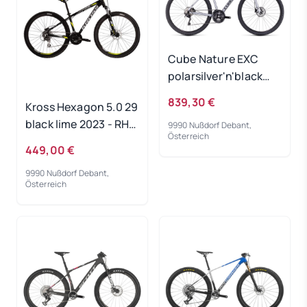
Cube Nature EXC
polarsilver'n'black
2024 - RH 50 cm
839,30 €
Kross Hexagon 5.0 29
black lime 2023 - RH-
9990 Nußdorf Debant,
Österreich
S
449,00 €
9990 Nußdorf Debant,
Österreich