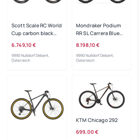
Scott Scale RC World
Mondraker Podium
Cup carbon black
RR SL Carrera Blue
2025 - RH-L
2025 - RH-M
6.749,10 €
8.198,10 €
9990 Nußdorf Debant,
9990 Nußdorf Debant,
Österreich
Österreich
KTM Chicago 292
699,00 €