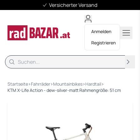
Versicherter Versand
Anmelden
Registrieren
Suche
Suche
Startseite
›
Fahrräder
›
Mountainbikes
›
Hardtail
›
KTM X-Life Action - dew-silver-matt Rahmengröße: 51 cm