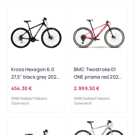
Kross Hexagon 6.0
BMC Twostroke 01
27,5" black grey 2023
ONE prisma red 2023
RH-XS
- RH-M
454,30 €
2.999,50 €
9990 Nußdorf Debant,
9990 Nußdorf Debant,
Österreich
Österreich