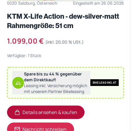
5020 Salzburg, Österreich
Eingestellt am 26.06.2026
KTM X-Life Action - dew-silver-matt
Rahmengröße: 51 cm
1.099,00 €
(inkl. 20,00 % USt.)
Verfügbar: 1 Stück
Spare bis zu 44 % gegenüber
dem Direktkauf!
BIKELEASING.AT
Leasing inkl. Versicherung möglich
mit unserem Partner Bikeleasing
Details ansehen & kaufen
(öffnet in neuem Tab)
(öffnet in neuem Tab)
Nachricht schreiben