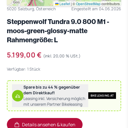
Leaflet
|
©
OpenStreetMap
contributors
5020 Salzburg, Österreich
Eingestellt am 04.06.2026
Steppenwolf Tundra 9.0 800 M1 -
moos-green-glossy-matte
Rahmengröße: L
5.199,00 €
(inkl. 20,00 % USt.)
Verfügbar: 1 Stück
Spare bis zu 44 % gegenüber
dem Direktkauf!
BIKELEASING.AT
Leasing inkl. Versicherung möglich
mit unserem Partner Bikeleasing
Details ansehen & kaufen
(öffnet in neuem Tab)
(öffnet in neuem Tab)