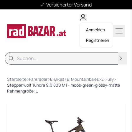
Versicherter Versand
Anmelden
Registrieren
Suche
Suche
Startseite
›
Fahrräder
›
E-Bikes
›
E-Mountainbikes
›
E-Fully
›
Steppenwolf Tundra 9.0 800 M1 - moos-green-glossy-matte
Rahmengröße: L