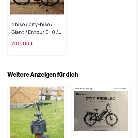
e bike / city-bike /
Giant / Entour E+ 0 /
Größe M
700,00 €
Weitere Anzeigen für dich