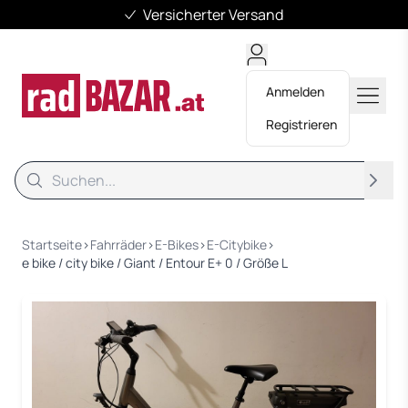
Versicherter Versand
Anmelden
Registrieren
Suche
Suche
Startseite
›
Fahrräder
›
E-Bikes
›
E-Citybike
›
e bike / city bike / Giant / Entour E+ 0 / Größe L