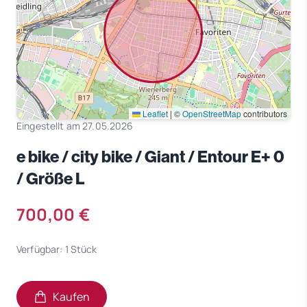
Leaflet
|
©
OpenStreetMap
contributors
Eingestellt am 27.05.2026
e bike / city bike / Giant / Entour E+ 0
/ Größe L
700,00 €
Verfügbar: 1 Stück
Kaufen