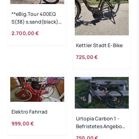
**eBig.Tour 400EQ
S(38) s.sand(black)
/22
2.700,00 €
Kettler Stadt E-Bike
725,00 €
Elektro Fahrrad
Urtopia Carbon 1 -
999,00 €
Befristetes Angebot
bis 20.5.
750,00 €