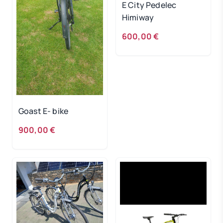
E City Pedelec
Himiway
600,00 €
Goast E- bike
900,00 €