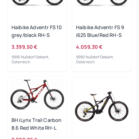
Haibike Adventr FS 10
Haibike Adventr FS 9
grey/black RH-S
i625 Blue/Red RH-S
3.399,50 €
4.059,30 €
9990 Nußdorf Debant,
9990 Nußdorf Debant,
Österreich
Österreich
BH iLynx Trail Carbon
8.6 Red White RH-L