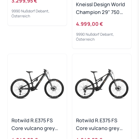
3.299,95 €
Kneissl Design World
9990 Nußdorf Debant,
Champion 29" 750Wh
Österreich
Black/Gold 2023 - RH
4.999,00 €
40 cm
9990 Nußdorf Debant,
Österreich
Rotwild R.E375 FS
Rotwild R.E375 FS
Core vulcano grey
Core vulcano grey
metallic - RH-L
metallic - RH-XL