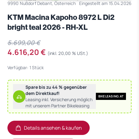
9990 Nußdorf Debant, Österreich
Eingestellt am 15.04.2026
KTM Macina Kapoho 8972 L Di2
bright teal 2026 - RH-XL
5.699,00 €
4.616,20 €
(inkl. 20,00 % USt.)
Verfügbar: 1 Stück
Spare bis zu 44 % gegenüber
dem Direktkauf!
BIKELEASING.AT
Leasing inkl. Versicherung möglich
mit unserem Partner Bikeleasing
Details ansehen & kaufen
(öffnet in neuem Tab)
(öffnet in neuem Tab)