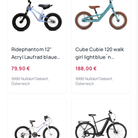
Ridephantom 12"
Cube Cubie 120 walk
Acryl Laufrad blaues
girl lightblue´n
Licht
´white 2022
79,90 €
188,00 €
9990 Nußdorf Debant,
9990 Nußdorf Debant,
Österreich
Österreich