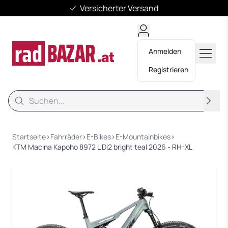
Versicherter Versand
Anmelden
Registrieren
Suche
Suche
Startseite
›
Fahrräder
›
E-Bikes
›
E-Mountainbikes
›
KTM Macina Kapoho 8972 L Di2 bright teal 2026 - RH-XL