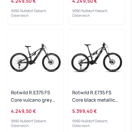
4.249,50 €
4.249,50 €
9990 Nußdorf Debant,
9990 Nußdorf Debant,
Österreich
Österreich
Rotwild R.E375 FS
Rotwild R.E735 FS
Core vulcano grey
Core black metallic
metallic - RH-M
2023 - RH-S
4.249,50 €
5.399,40 €
9990 Nußdorf Debant,
9990 Nußdorf Debant,
Österreich
Österreich