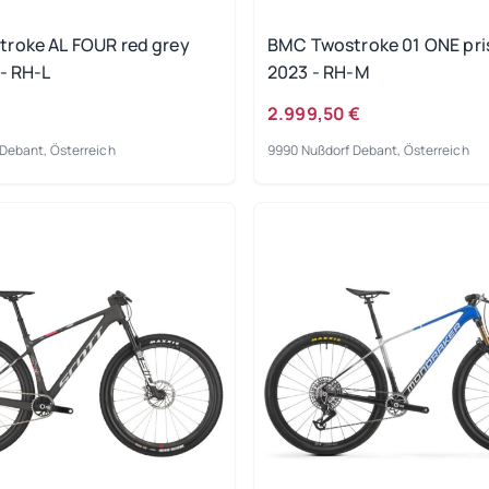
roke AL FOUR red grey
BMC Twostroke 01 ONE pri
- RH-L
2023 - RH-M
2.999,50 €
Debant, Österreich
9990 Nußdorf Debant, Österreich