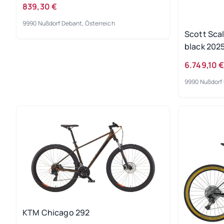
839,30 €
9990 Nußdorf Debant, Österreich
Scott Sca
black 2025
6.749,10 
9990 Nußdorf 
KTM Chicago 292