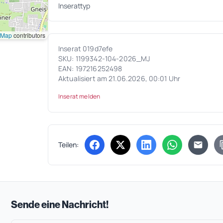
Inserattyp
tMap
contributors
Inserat 019d7efe
SKU: 1199342-104-2026_MJ
EAN: 197216252498
Aktualisiert am 21.06.2026, 00:01 Uhr
Inserat melden
Teilen:
(öffnet in neuem Tab)
(öffnet in neuem Tab)
(öffnet in neuem Tab
(öffnet in ne
Sende eine Nachricht!