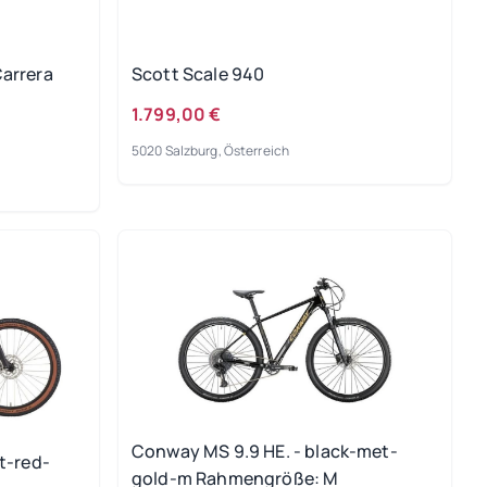
arrera
Scott Scale 940
1.799,00 €
5020 Salzburg, Österreich
Conway MS 9.9 HE. - black-met-
t-red-
gold-m Rahmengröße: M