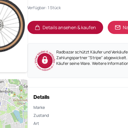
Verfügbar: 1 Stück
Details ansehen & kaufen
Na
(öffnet in neuem Tab)
(öffnet in neuem Tab)
Radbazar schützt Käufer und Verkäufer
Zahlungspartner "Stripe" abgewickelt.
Käufer seine Ware. Weitere Informatio
Details
Marke
Zustand
Art