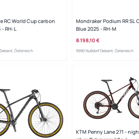
le RC World Cup carbon
Mondraker Podium RR SL C
 - RH-L
Blue 2025 - RH-M
€
8.198,10 €
Debant, Österreich
9990 Nußdorf Debant, Österreich
KTM Penny Lane 271 - nigh