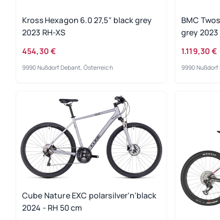
Kross Hexagon 6.0 27,5" black grey
BMC Twost
2023 RH-XS
grey 2023 
454,30 €
1.119,30 €
9990 Nußdorf Debant, Österreich
9990 Nußdorf 
Cube Nature EXC polarsilver'n'black
2024 - RH 50 cm