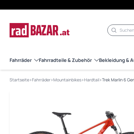
Suche
Fahrräder
Fahrradteile & Zubehör
Bekleidung & 
Startseite
›
Fahrräder
›
Mountainbikes
›
Hardtail
›
Trek Marlin 6 Ge