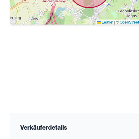
Leaflet
|
©
OpenStree
Verkäuferdetails