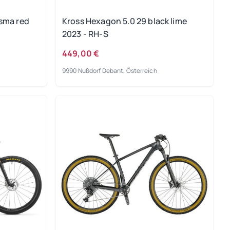
sma red
Kross Hexagon 5.0 29 black lime
2023 - RH-S
449,00 €
9990 Nußdorf Debant, Österreich