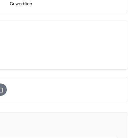
Gewerblich
)
uem Tab)