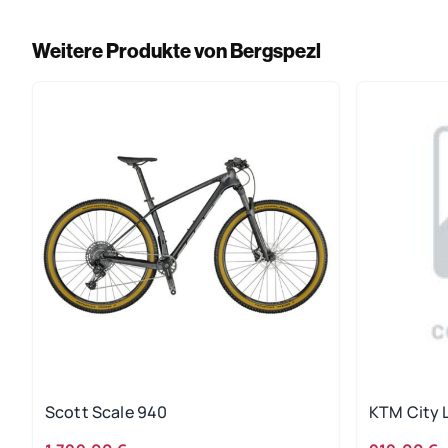
Weitere Produkte von Bergspezl
Scott Scale 940
KTM City 