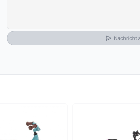
Nachricht
 in neuem Tab)