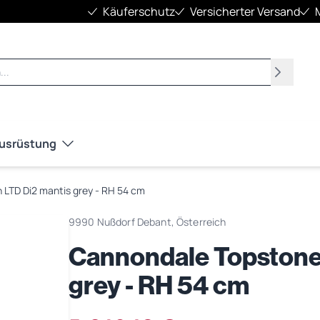
Käuferschutz
Versicherter Versand
Suchen
Ausrüstung
LTD Di2 mantis grey - RH 54 cm
9990 Nußdorf Debant, Österreich
Cannondale Topstone
grey - RH 54 cm