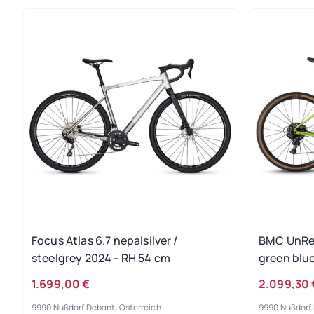
Focus Atlas 6.7 nepalsilver /
BMC UnReS
steelgrey 2024 - RH 54 cm
green blu
1.699,00 €
2.099,30 
9990 Nußdorf Debant, Österreich
9990 Nußdorf 