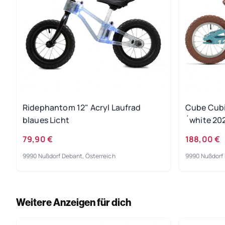
Ridephantom 12" Acryl Laufrad
Cube Cubie
blaues Licht
´white 20
79,90 €
188,00 €
9990 Nußdorf Debant, Österreich
9990 Nußdorf 
Weitere Anzeigen für dich