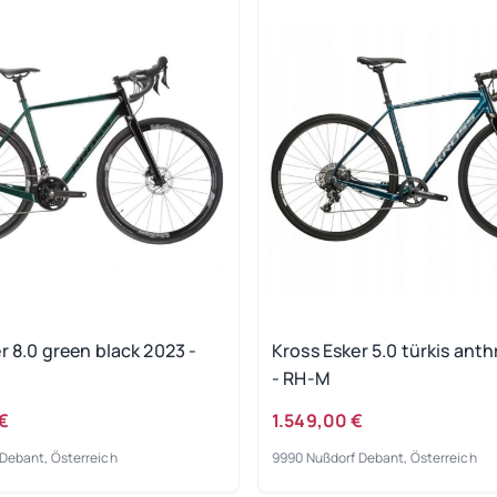
r 8.0 green black 2023 -
Kross Esker 5.0 türkis anth
- RH-M
€
1.549,00 €
Debant, Österreich
9990 Nußdorf Debant, Österreich