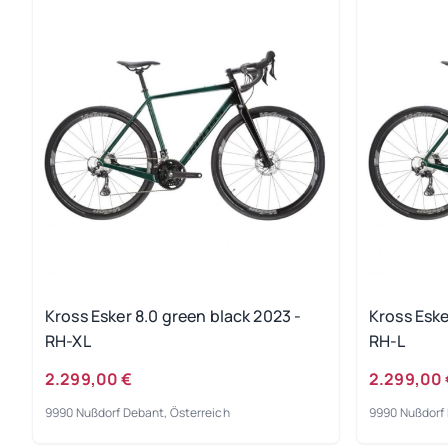
Kross Esker 8.0 green black 2023 -
Kross Eske
RH-XL
RH-L
2.299,00 €
2.299,00 
9990 Nußdorf Debant, Österreich
9990 Nußdorf 