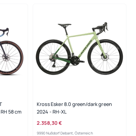
T
Kross Esker 8.0 green/dark green
 RH 58 cm
2024 - RH-XL
2.358,30 €
9990 Nußdorf Debant, Österreich