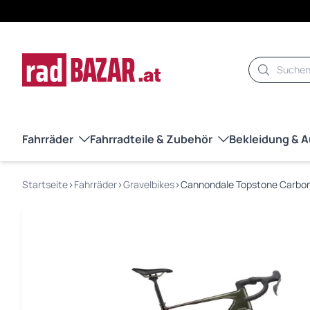
Suche
Fahrräder
Fahrradteile & Zubehör
Bekleidung & 
Startseite
›
Fahrräder
›
Gravelbikes
›
Cannondale Topstone Carbon 