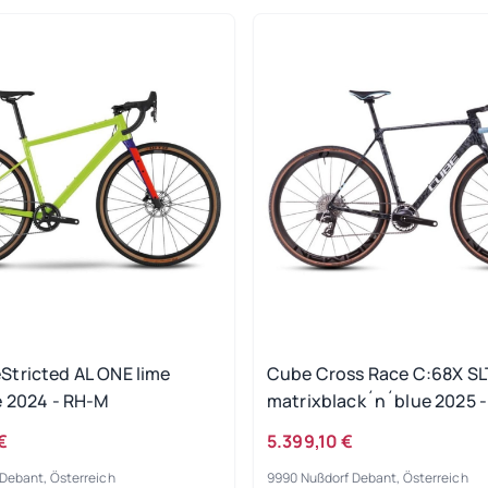
tricted AL ONE lime
Cube Cross Race C:68X SL
e 2024 - RH-M
matrixblack´n´blue 2025 -
€
5.399,10 €
Debant, Österreich
9990 Nußdorf Debant, Österreich