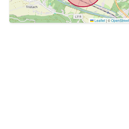
Leaflet
|
©
OpenStree