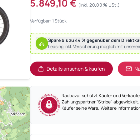
5.849,10 €
(inkl. 20,00 % USt.)
Verfügbar: 1 Stück
Spare bis zu 44 % gegenüber dem Direktka
Leasing inkl. Versicherung möglich mit unsere
Details ansehen & kaufen
Na
(öffnet in neuem Tab)
(öffnet in neuem Tab)
Radbazar schützt Käufer und Verkäufer
Zahlungspartner "Stripe" abgewickelt.
Käufer seine Ware. Weitere Informatio