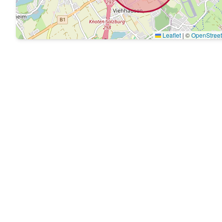
Leaflet
|
©
OpenStree