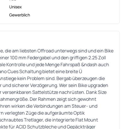
Unisex
Gewerblich
lle, die am liebsten Offroad unterwegs sind und ein Bike
iner 100 mm Federgabel und den griffigen 2.25 Zoll
male Kontrolle und jede Menge Fahrspaß &ndash auch
ano Cues Schaltung bietet eine breite Ü
Anstiege kein Problem sind. Bergab überzeugen die
 und sicherer Verzögerung. Wer sein Bike upgraden
er versenkbaren Sattelstütze nachrüsten. Dank Size
te Rahmengröße. Der Rahmen zeigt sich gewohnt
hren wirken die Verbindungen am Steuer- und
ern verlegten Züge die aufgeräumte Optik
schraubtes Tretlager, die integrierte Flat Mount
te für ACID Schutzbleche und Gepäckträger