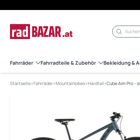
Suche
Fahrräder
Fahrradteile & Zubehör
Bekleidung & 
Startseite
›
Fahrräder
›
Mountainbikes
›
Hardtail
›
Cube Aim Pro - 