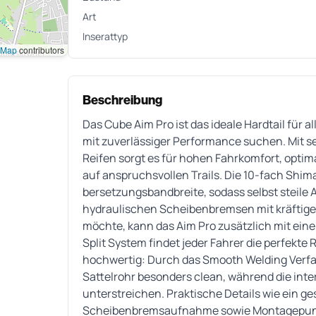
Art
Inserattyp
tMap
contributors
Beschreibung
Das Cube Aim Pro ist das ideale Hardtail für a
mit zuverlässiger Performance suchen. Mit se
Reifen sorgt es für hohen Fahrkomfort, opti
auf anspruchsvollen Trails. Die 10-fach Shim
bersetzungsbandbreite, sodass selbst steile 
hydraulischen Scheibenbremsen mit kräftiger
möchte, kann das Aim Pro zusätzlich mit ein
Split System findet jeder Fahrer die perfek
hochwertig: Durch das Smooth Welding Verfa
Sattelrohr besonders clean, während die int
unterstreichen. Praktische Details wie ein ge
Scheibenbremsaufnahme sowie Montagepunk