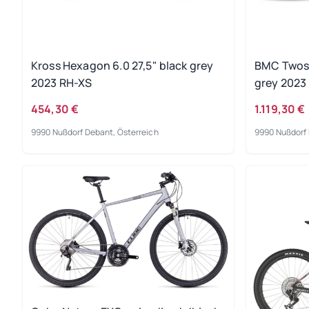
Kross Hexagon 6.0 27,5" black grey
BMC Twost
2023 RH-XS
grey 2023 
454,30 €
1.119,30 €
9990 Nußdorf Debant, Österreich
9990 Nußdorf 