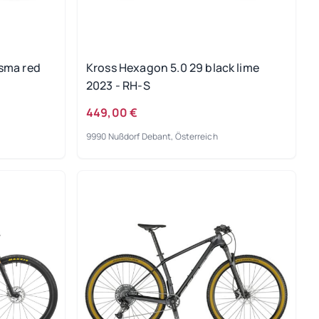
sma red
Kross Hexagon 5.0 29 black lime
2023 - RH-S
449,00 €
9990 Nußdorf Debant, Österreich