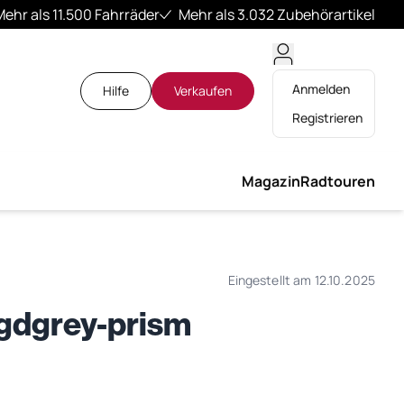
Mehr als 11.500 Fahrräder
Mehr als 3.032 Zubehörartikel
Anmelden
Hilfe
Verkaufen
Registrieren
Magazin
Radtouren
Eingestellt am 12.10.2025
agdgrey-prism