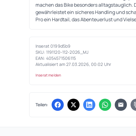
machen das Bike besonders alltagstauglich.
gewährleistet ein sicheres Handling und schaff
Pro ein Hardtail, das Abenteuerlust und Vielse
Inserat 0199d5b9
SKU: 1191120-112-2026_MJ
EAN: 4054571506115
Aktualisiert am 27.03.2026, 00:02 Uhr
Inserat melden
Teilen:
(öffnet in neuem Tab)
(öffnet in neuem Tab)
(öffnet in neuem Tab
(öffnet in ne