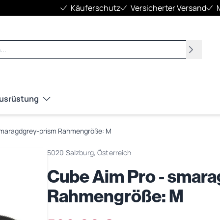
Käuferschutz
Versicherter Versand
Suchen
Ausrüstung
smaragdgrey-prism Rahmengröße: M
5020 Salzburg, Österreich
Cube Aim Pro - smar
Rahmengröße: M