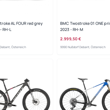
roke AL FOUR red grey
BMC Twostroke 01 ONE pri
- RH-L
2023 - RH-M
2.999,50 €
Debant, Österreich
9990 Nußdorf Debant, Österreich