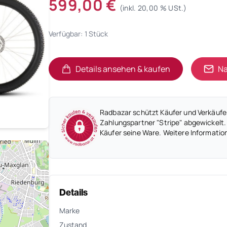
599,00 €
(inkl. 20,00 % USt.)
Verfügbar: 1 Stück
Details ansehen & kaufen
Na
(öffnet in neuem Tab)
(öffnet in neuem Tab)
Radbazar schützt Käufer und Verkäufer
Zahlungspartner "Stripe" abgewickelt.
Käufer seine Ware. Weitere Informatio
Details
Marke
Zustand