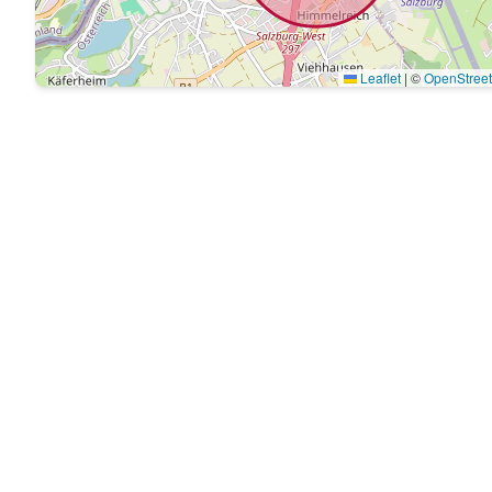
Leaflet
|
©
OpenStree