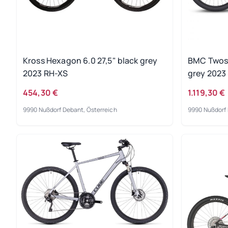
Kross Hexagon 6.0 27,5" black grey
BMC Twost
2023 RH-XS
grey 2023 
454,30 €
1.119,30 €
9990 Nußdorf Debant, Österreich
9990 Nußdorf 