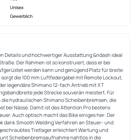
Unisex
Gewerblich
en Details und hochwertiger Ausstattung &ndash ideal
Straße. Der Rahmen ist so konstruiert, dass er bei
aufgerüstet werden kann und genügend Platz für breite
le sorgt die 100 mm Luftfedergabel mit Remote Lockout,
 der legendäre Shimano 12-fach Antrieb mit XT
ngsbandbreite jede Strecke souverän meistert. Für
en die hydraulischen Shimano Scheibenbremsen, die
t bei Nässe. Damit ist das Attention Pro bestens
uer. Auch optisch macht das Bike einiges her: Der
k dank Smooth Welding Verfahren an Steuer- und
 geschraubtes Tretlager erleichtert Wartung und
 Mount Scheibenbremsaufnahme nahtlos in die