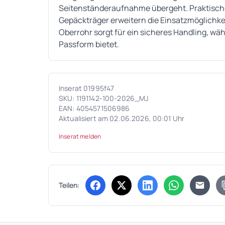
Seitenständeraufnahme übergeht. Praktisch
Gepäckträger erweitern die Einsatzmöglichke
Oberrohr sorgt für ein sicheres Handling, wäh
Passform bietet.
Inserat 01995f47
SKU: 1191142-100-2026_MJ
EAN: 4054571506986
Aktualisiert am 02.06.2026, 00:01 Uhr
Inserat melden
Teilen:
(öffnet in neuem Tab)
(öffnet in neuem Tab)
(öffnet in neuem Tab
(öffnet in ne