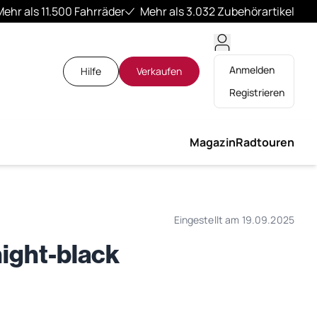
Mehr als 11.500 Fahrräder
Mehr als 3.032 Zubehörartikel
Anmelden
Hilfe
Verkaufen
Registrieren
Magazin
Radtouren
Eingestellt am 19.09.2025
night-black