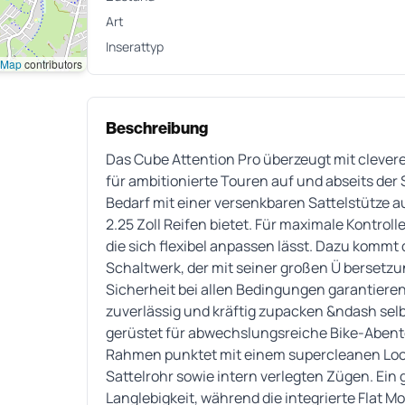
Art
Inserattyp
tMap
contributors
Beschreibung
Das Cube Attention Pro überzeugt mit clever
für ambitionierte Touren auf und abseits der 
Bedarf mit einer versenkbaren Sattelstütze 
2.25 Zoll Reifen bietet. Für maximale Kontrol
die sich flexibel anpassen lässt. Dazu kommt
Schaltwerk, der mit seiner großen Ü bersetzu
Sicherheit bei allen Bedingungen garantier
zuverlässig und kräftig zupacken &ndash selbs
gerüstet für abwechslungsreiche Bike-Abente
Rahmen punktet mit einem supercleanen Loo
Sattelrohr sowie intern verlegten Zügen. Ein
Langlebigkeit, während die integrierte Flat