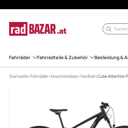
Suche
Fahrräder
Fahrradteile & Zubehör
Bekleidung & 
Startseite
›
Fahrräder
›
Mountainbikes
›
Hardtail
›
Cube Attention 