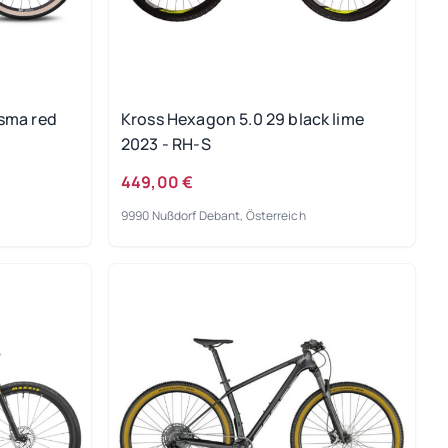
sma red
Kross Hexagon 5.0 29 black lime
2023 - RH-S
449,00 €
9990 Nußdorf Debant, Österreich