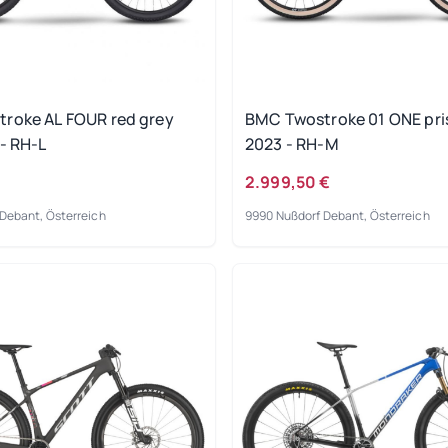
roke AL FOUR red grey
BMC Twostroke 01 ONE pri
- RH-L
2023 - RH-M
2.999,50 €
Debant, Österreich
9990 Nußdorf Debant, Österreich