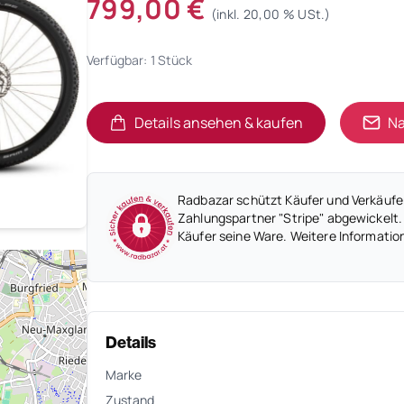
799,00 €
(inkl. 20,00 % USt.)
Verfügbar: 1 Stück
Details ansehen & kaufen
Na
(öffnet in neuem Tab)
(öffnet in neuem Tab)
Radbazar schützt Käufer und Verkäufer
Zahlungspartner "Stripe" abgewickelt.
Käufer seine Ware. Weitere Informatio
Details
Marke
Zustand