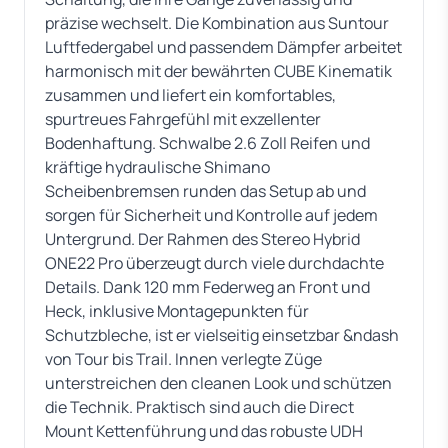
präzise wechselt. Die Kombination aus Suntour
Luftfedergabel und passendem Dämpfer arbeitet
harmonisch mit der bewährten CUBE Kinematik
zusammen und liefert ein komfortables,
spurtreues Fahrgefühl mit exzellenter
Bodenhaftung. Schwalbe 2.6 Zoll Reifen und
kräftige hydraulische Shimano
Scheibenbremsen runden das Setup ab und
sorgen für Sicherheit und Kontrolle auf jedem
Untergrund. Der Rahmen des Stereo Hybrid
ONE22 Pro überzeugt durch viele durchdachte
Details. Dank 120 mm Federweg an Front und
Heck, inklusive Montagepunkten für
Schutzbleche, ist er vielseitig einsetzbar &ndash
von Tour bis Trail. Innen verlegte Züge
unterstreichen den cleanen Look und schützen
die Technik. Praktisch sind auch die Direct
Mount Kettenführung und das robuste UDH