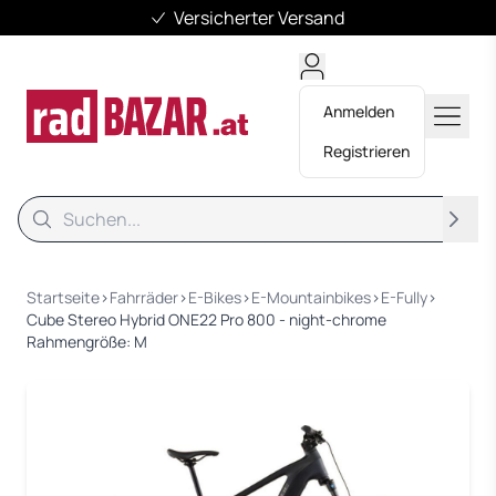
Versicherter Versand
Anmelden
Registrieren
Suche
Suche
Startseite
›
Fahrräder
›
E-Bikes
›
E-Mountainbikes
›
E-Fully
›
Cube Stereo Hybrid ONE22 Pro 800 - night-chrome
Rahmengröße: M