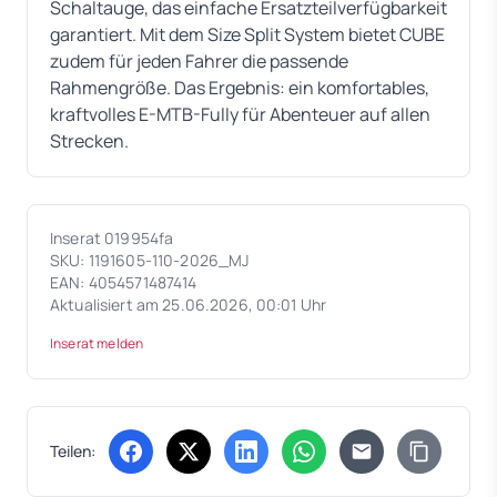
Schaltauge, das einfache Ersatzteilverfügbarkeit
garantiert. Mit dem Size Split System bietet CUBE
zudem für jeden Fahrer die passende
Rahmengröße. Das Ergebnis: ein komfortables,
kraftvolles E-MTB-Fully für Abenteuer auf allen
Strecken.
Inserat 019954fa
SKU: 1191605-110-2026_MJ
EAN: 4054571487414
Aktualisiert am 25.06.2026, 00:01 Uhr
Inserat melden
Teilen:
(öffnet in neuem Tab)
(öffnet in neuem Tab)
(öffnet in neuem Tab)
(öffnet in neuem Tab)