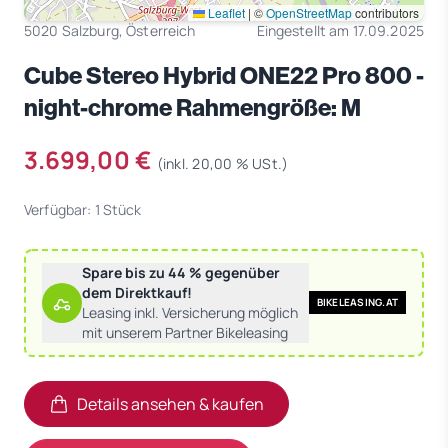
Leaflet
|
©
OpenStreetMap
contributors
5020 Salzburg, Österreich
Eingestellt am 17.09.2025
Cube Stereo Hybrid ONE22 Pro 800 -
night-chrome Rahmengröße: M
3.699,00 €
(inkl. 20,00 % USt.)
Verfügbar: 1 Stück
Spare bis zu 44 % gegenüber
dem Direktkauf!
BIKELEASING.AT
Leasing inkl. Versicherung möglich
mit unserem Partner Bikeleasing
Details ansehen & kaufen
(öffnet in neuem Tab)
(öffnet in neuem Tab)