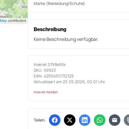
Marke (Bekleidung/Schuhe)
tMap
contributors
Beschreibung
Keine Beschreibung verfügbar.
Inserat 0198e5fa
SKU: 59923
EAN: 4250450732129
Aktualisiert am 23.05.2026, 00:01 Uhr
Inserat melden
Teilen:
(öffnet in neuem Tab)
(öffnet in neuem Tab)
(öffnet in neuem Tab
(öffnet in ne