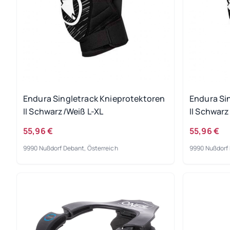
Endura Singletrack Knieprotektoren
Endura Si
II Schwarz/Weiß L-XL
II Schwar
55,96 €
55,96 €
9990 Nußdorf Debant, Österreich
9990 Nußdorf 