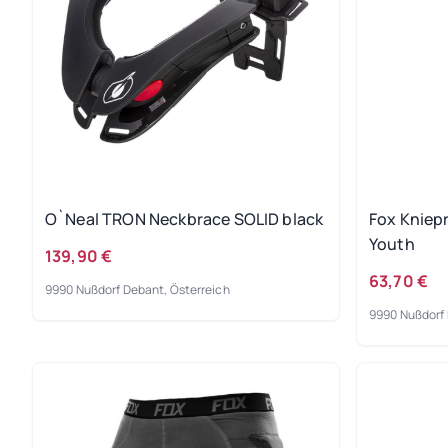
O`Neal TRON Neckbrace SOLID black
Fox Kniep
Youth
139,90 €
63,70 €
9990 Nußdorf Debant, Österreich
9990 Nußdorf 