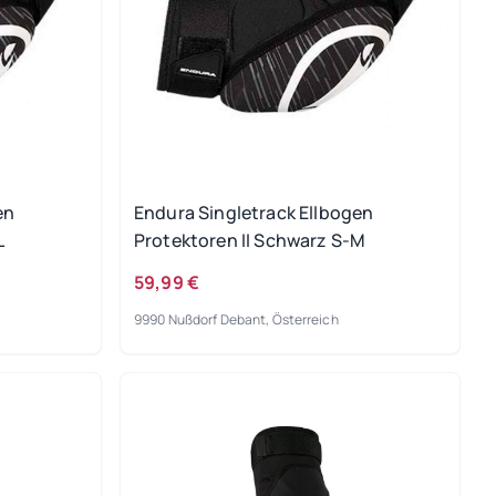
en
Endura Singletrack Ellbogen
L
Protektoren II Schwarz S-M
59,99 €
9990 Nußdorf Debant, Österreich