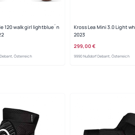
 120 walk girl lightblue´n
Kross Lea Mini 3.0 Light wh
22
2023
299,00 €
Debant, Österreich
9990 Nußdorf Debant, Österreich