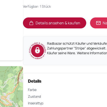
Verfügbar: 1 Stück
Details ansehen & kaufen
Na
(öffnet in neuem Tab)
(öffnet in neuem Tab)
Radbazar schützt Käufer und Verkäufer
Zahlungspartner "Stripe" abgewickelt.
Käufer seine Ware. Weitere Informatio
Details
Farbe
Zustand
Inserattyp