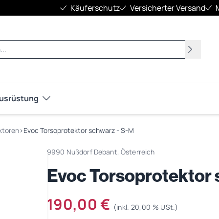
Käuferschutz
Versicherter Versand
Suchen
Ausrüstung
ktoren
›
Evoc Torsoprotektor schwarz - S-M
9990 Nußdorf Debant, Österreich
Evoc Torsoprotektor 
190,00 €
(inkl. 20,00 % USt.)