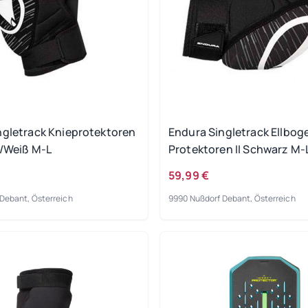
ngletrack Knieprotektoren
Endura Singletrack Ellbog
z/Weiß M-L
Protektoren II Schwarz M-
59,99 €
Debant, Österreich
9990 Nußdorf Debant, Österreich