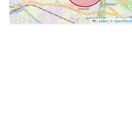
Leaflet
|
©
OpenStree