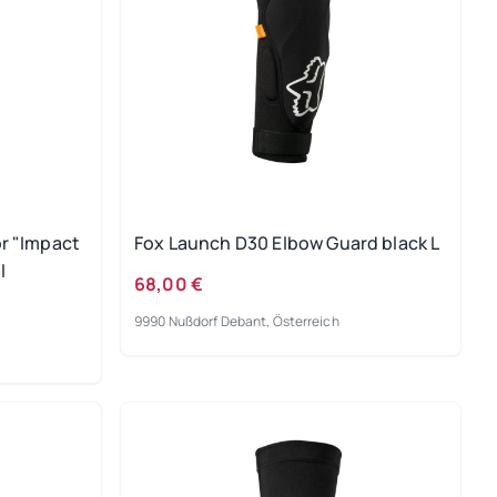
r "Impact
Fox Launch D30 Elbow Guard black L
l
68,00 €
9990 Nußdorf Debant, Österreich