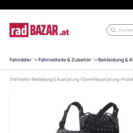
Suche
Fahrräder
Fahrradteile & Zubehör
Bekleidung & 
Startseite
›
Bekleidung & Ausrüstung
›
Downhillausrüstung
›
Prote