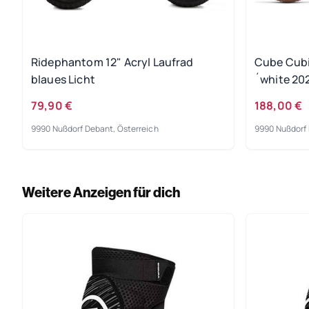
Ridephantom 12" Acryl Laufrad
Cube Cubie
blaues Licht
´white 20
79,90 €
188,00 €
9990 Nußdorf Debant, Österreich
9990 Nußdorf 
Weitere Anzeigen für dich