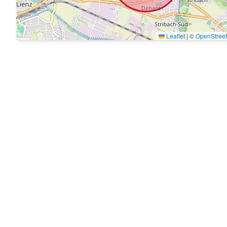
Leaflet
|
©
OpenStree