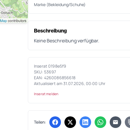
Marke (Bekleidung/Schuhe)
tMap
contributors
Beschreibung
Keine Beschreibung verfügbar.
Inserat 0198e5f9
SKU: 53697
EAN: 4260086856618
Aktualisiert am 31.07.2026, 00:00 Uhr
Inserat melden
Teilen:
(öffnet in neuem Tab)
(öffnet in neuem Tab)
(öffnet in neuem Tab
(öffnet in ne