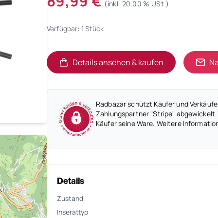
89,99 €
(inkl. 20,00 % USt.)
Verfügbar: 1 Stück
Details ansehen & kaufen
Na
(öffnet in neuem Tab)
(öffnet in neuem Tab)
Radbazar schützt Käufer und Verkäufer
Zahlungspartner "Stripe" abgewickelt.
Käufer seine Ware. Weitere Informatio
Details
Zustand
Inserattyp