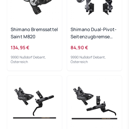
Shimano Bremssattel
Shimano Dual-Pivot-
Saint M820
Seitenzugbremse
Ultegra BR-R8000
134,95 €
84,90 €
9990 Nußdorf Debant,
9990 Nußdorf Debant,
Österreich
Österreich