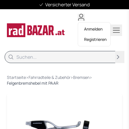
Versicherter Versand
Anmelden
Registrieren
Suche
Suche
Startseite
›
Fahrradteile & Zubehör
›
Bremsen
›
Felgenbremshebel mit PAAR