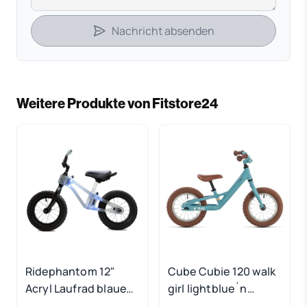
Nachricht absenden
Weitere Produkte von Fitstore24
Ridephantom 12"
Cube Cubie 120 walk
Acryl Laufrad blaues
girl lightblue´n
Licht
´white 2022