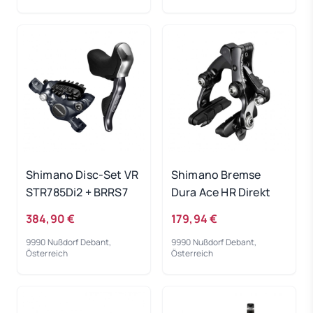
Shimano Disc-Set VR
Shimano Bremse
STR785Di2 + BRRS7
Dura Ace HR Direkt
384,90 €
179,94 €
9990 Nußdorf Debant,
9990 Nußdorf Debant,
Österreich
Österreich