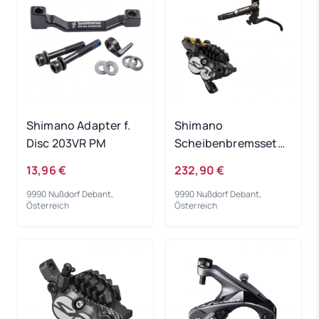
Shimano Adapter f.
Shimano
Disc 203VR PM
Scheibenbremsset
Saint BL-M820/BR-
13,96 €
232,90 €
M820 VR
9990 Nußdorf Debant,
9990 Nußdorf Debant,
Österreich
Österreich