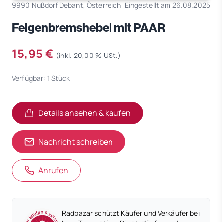
9990 Nußdorf Debant, Österreich
Eingestellt am 26.08.2025
Felgenbremshebel mit PAAR
15,95 €
(inkl. 20,00 % USt.)
Verfügbar: 1 Stück
Details ansehen & kaufen
(öffnet in neuem Tab)
(öffnet in neuem Tab)
Nachricht schreiben
Anrufen
Radbazar schützt Käufer und Verkäufer bei