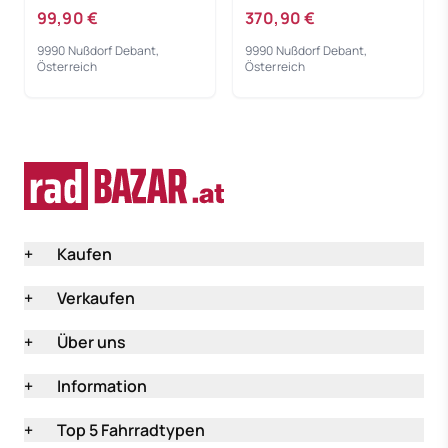
MT501/MT520
STR8020+BRR8070
99,90 €
370,90 €
9990 Nußdorf Debant,
9990 Nußdorf Debant,
Österreich
Österreich
+
Kaufen
+
Verkaufen
+
Über uns
+
Information
+
Top 5 Fahrradtypen