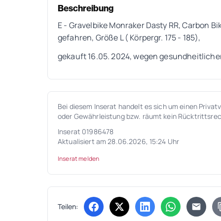
Beschreibung
E - Gravelbike Monraker Dasty RR, Carbon B
gefahren, Größe L ( Körpergr. 175 - 185),
gekauft 16.05. 2024, wegen gesundheitliche
Bei diesem Inserat handelt es sich um einen Privat
oder Gewährleistung bzw. räumt kein Rücktrittsrec
Inserat 01986478
Aktualisiert am 28.06.2026, 15:24 Uhr
Inserat melden
Teilen:
(öffnet in neuem Tab)
(öffnet in neuem Tab)
(öffnet in neuem Tab
(öffnet in ne