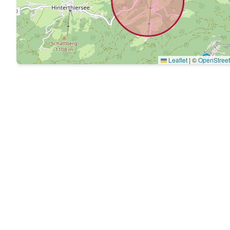
Leaflet
|
©
OpenStree