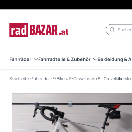
Suche
Fahrräder
Fahrradteile & Zubehör
Bekleidung & 
Startseite
›
Fahrräder
›
E-Bikes
›
E-Gravelbikes
›
E - Gravelbike Mo