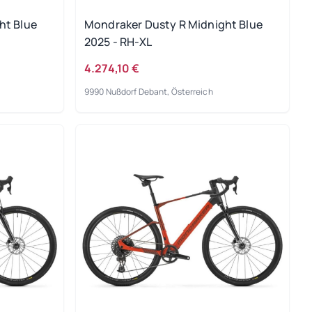
ht Blue
Mondraker Dusty R Midnight Blue
2025 - RH-XL
4.274,10 €
9990 Nußdorf Debant, Österreich