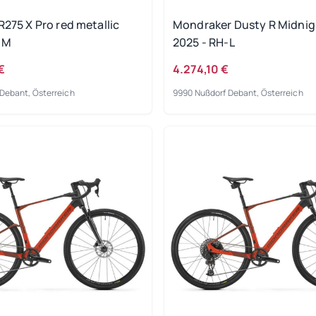
R275 X Pro red metallic
Mondraker Dusty R Midnig
-M
2025 - RH-L
€
4.274,10 €
Debant, Österreich
9990 Nußdorf Debant, Österreich