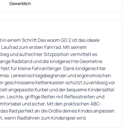
Gewerblich
n einem Schritt Das woom GO 2 ist das ideale
 Laufrad zum ersten Fahrrad. Mit seinem
eg und aufrechter Sitzposition vermittelt es
 lange Radstand und die kindgerechte Geometrie
rfekt für kleine Fahranfänger. Dank kindgerechter
remse, Lenkeinschlagsbegrenzer und ergonomischen
 Der geschlossene Kettenkasten schützt zuverlässig vor
iell angepasste Kurbel und der bequeme Kindersattel
. Leichte, griffige Reifen mit Reflexstreifen und
fortabel und sicher. Mit den praktischen ABC-
 das Rad perfekt an die Größe deines Kindes anpassen.
 wenn Radfahren zum Kinderspiel wird.