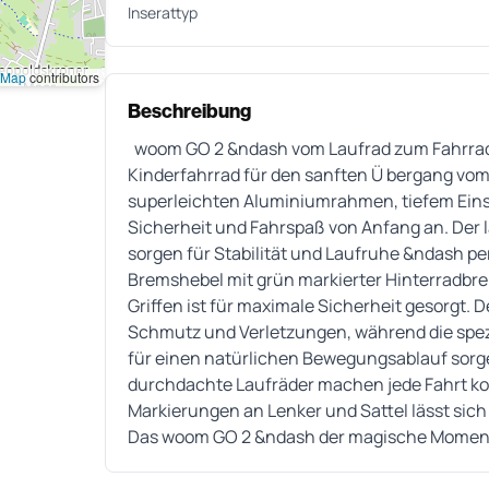
Inserattyp
tMap
contributors
Beschreibung
woom GO 2 &ndash vom Laufrad zum Fahrrad i
Kinderfahrrad für den sanften Ü bergang vom
superleichten Aluminiumrahmen, tiefem Einsti
Sicherheit und Fahrspaß von Anfang an. Der
sorgen für Stabilität und Laufruhe &ndash pe
Bremshebel mit grün markierter Hinterradb
Griffen ist für maximale Sicherheit gesorgt.
Schmutz und Verletzungen, während die spez
für einen natürlichen Bewegungsablauf sorgen
durchdachte Laufräder machen jede Fahrt kom
Markierungen an Lenker und Sattel lässt sich
Das woom GO 2 &ndash der magische Moment,