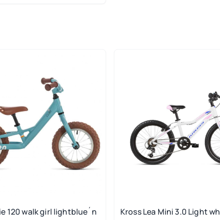
 120 walk girl lightblue´n
Kross Lea Mini 3.0 Light wh