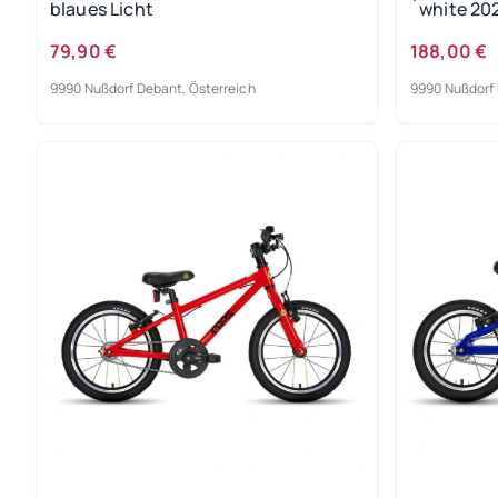
blaues Licht
´white 20
79,90 €
188,00 €
9990 Nußdorf Debant, Österreich
9990 Nußdorf 