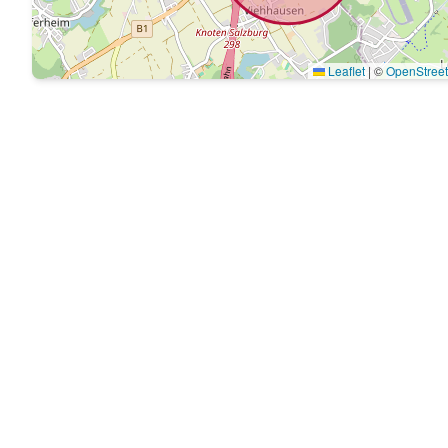
Leaflet
|
©
OpenStree