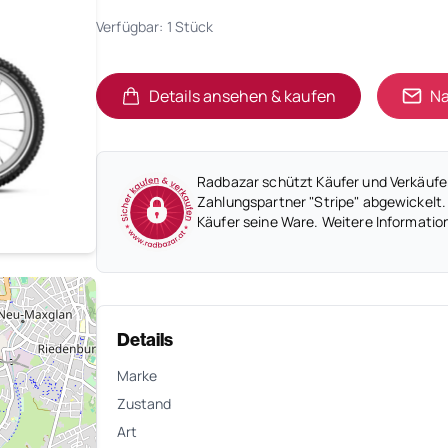
Verfügbar: 1 Stück
Details ansehen & kaufen
Na
(öffnet in neuem Tab)
(öffnet in neuem Tab)
Radbazar schützt Käufer und Verkäufer
Zahlungspartner "Stripe" abgewickelt.
Käufer seine Ware. Weitere Informatio
Details
Marke
Zustand
Art