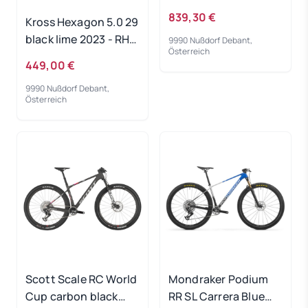
2024 - RH 50 cm
839,30 €
Kross Hexagon 5.0 29
black lime 2023 - RH-
9990 Nußdorf Debant,
Österreich
S
449,00 €
9990 Nußdorf Debant,
Österreich
Scott Scale RC World
Mondraker Podium
Cup carbon black
RR SL Carrera Blue