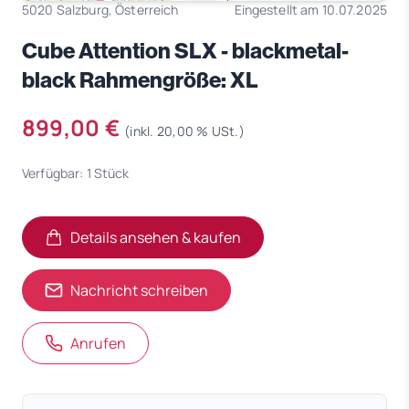
5020 Salzburg, Österreich
Eingestellt am 10.07.2025
Cube Attention SLX - blackmetal-
black Rahmengröße: XL
899,00 €
(inkl. 20,00 % USt.)
Verfügbar: 1 Stück
Details ansehen & kaufen
(öffnet in neuem Tab)
(öffnet in neuem Tab)
Nachricht schreiben
Anrufen