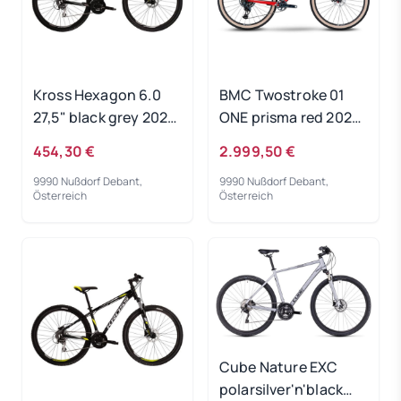
Kross Hexagon 6.0
BMC Twostroke 01
27,5" black grey 2023
ONE prisma red 2023
RH-XS
- RH-M
454,30 €
2.999,50 €
9990 Nußdorf Debant,
9990 Nußdorf Debant,
Österreich
Österreich
Cube Nature EXC
polarsilver'n'black