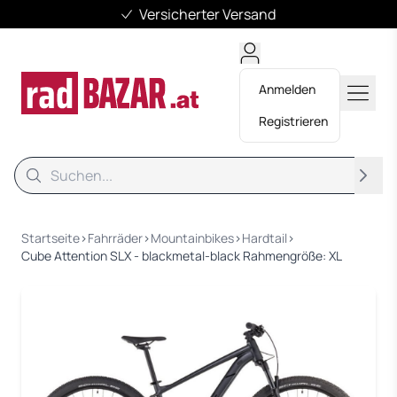
Versicherter Versand
Anmelden
Registrieren
Suche
Suche
Startseite
›
Fahrräder
›
Mountainbikes
›
Hardtail
›
Cube Attention SLX - blackmetal-black Rahmengröße: XL