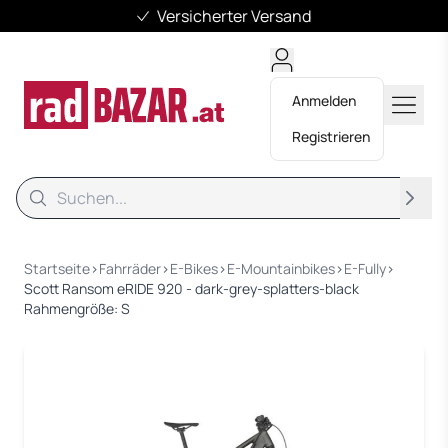
Versicherter Versand
Anmelden
Registrieren
Suche
Suche
Startseite
›
Fahrräder
›
E-Bikes
›
E-Mountainbikes
›
E-Fully
›
Scott Ransom eRIDE 920 - dark-grey-splatters-black
Rahmengröße: S