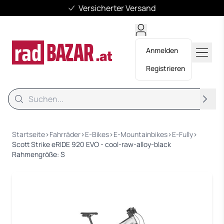
Versicherter Versand
Anmelden
Registrieren
Suche
Suche
Startseite
›
Fahrräder
›
E-Bikes
›
E-Mountainbikes
›
E-Fully
›
Scott Strike eRIDE 920 EVO - cool-raw-alloy-black
Rahmengröße: S