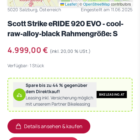
Leaflet
|
©
OpenStreetMap
contributors
5020 Salzburg, Österreich
Eingestellt am 11.06.2025
Scott Strike eRIDE 920 EVO - cool-
raw-alloy-black Rahmengröße: S
4.999,00 €
(inkl. 20,00 % USt.)
Verfügbar: 1 Stück
Spare bis zu 44 % gegenüber
dem Direktkauf!
BIKELEASING.AT
Leasing inkl. Versicherung möglich
mit unserem Partner Bikeleasing
Details ansehen & kaufen
(öffnet in neuem Tab)
(öffnet in neuem Tab)