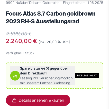
9990 Nußdorf Debant, Österreich
Eingestellt am 11.06.2025
Focus Atlas 8.7 Carbon goldbrown
2023 RH-S Ausstellungsrad
2.999,00 €
2.240,00 €
(inkl. 20,00 % USt.)
Verfügbar: 1 Stück
Spare bis zu 44 % gegenüber
dem Direktkauf!
BIKELEASING.AT
Leasing inkl. Versicherung möglich
mit unserem Partner Bikeleasing
Details ansehen & kaufen
(öffnet in neuem Tab)
(öffnet in neuem Tab)