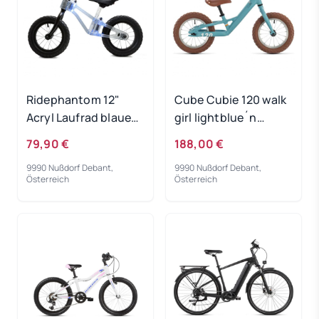
Ridephantom 12"
Cube Cubie 120 walk
Acryl Laufrad blaues
girl lightblue´n
Licht
´white 2022
79,90 €
188,00 €
9990 Nußdorf Debant,
9990 Nußdorf Debant,
Österreich
Österreich